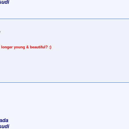
sudi
e
 longer young & beautiful? :)
 ada
sudi