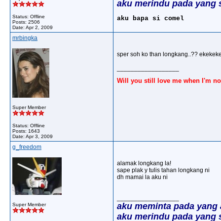
aku merindu pada yang 
Status: Offline
aku bapa si comel
Posts: 2506
Date:
Apr 2, 2009
mrbingka
sper soh ko than longkang..?? ekekek
__________________
Will you still love me when I'm no
Super Member
Status: Offline
Posts: 1643
Date:
Apr 3, 2009
g_freedom
alamak longkang la!
sape plak y tulis tahan longkang ni
dh mamai la aku ni
__________________
aku meminta pada yang
Super Member
aku merindu pada yang 