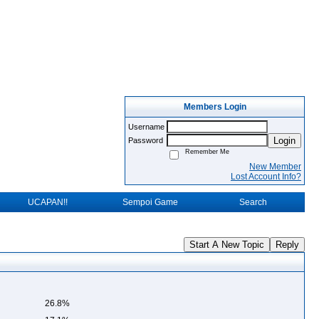
Members Login
Username
Login
Password
Remember Me
New Member
Lost Account Info?
UCAPAN!!
Sempoi Game
Search
Start A New Topic
Reply
26.8%