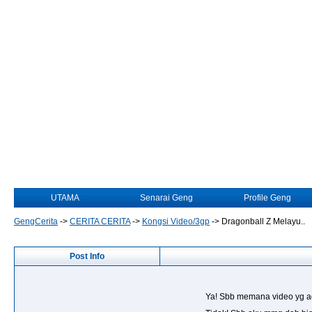
UTAMA
Senarai Geng
Profile Geng
GengCerita
->
CERITA CERITA
->
Kongsi Video/3gp
->
Dragonball Z Melayu..
Post Info
Ya! Sbb memana video yg ad