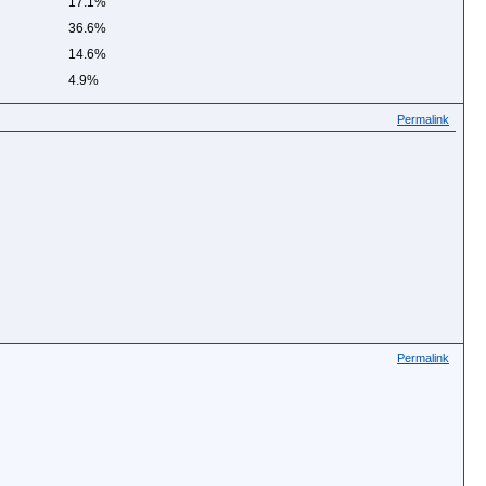
17.1%
36.6%
14.6%
4.9%
Permalink
Permalink