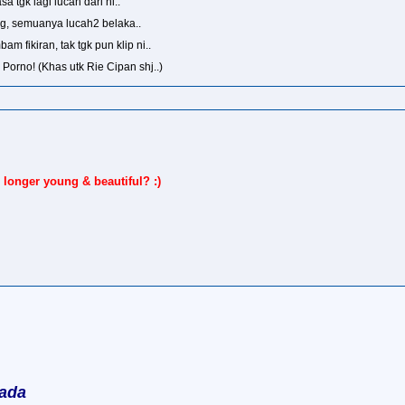
 tgk lagi lucah dari ni..
ng, semuanya lucah2 belaka..
m fikiran, tak tgk pun klip ni..
Porno! (Khas utk Rie Cipan shj..)
 longer young & beautiful? :)
 ada