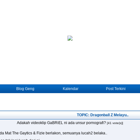
Blog Geng
Kalendar
Post Terkini
TOPIC: Dragonball Z Melayu..
Adakah videoklip GaBRiEL ni ada unsur pornografi?
[41 vote(s)]
a Mat The Gaytics & Fizie berlakon, semuanya lucah2 belaka..