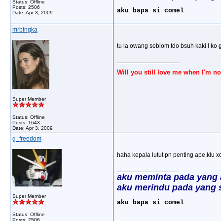
Status: Offline
Posts: 2506
aku bapa si comel
Date:
Apr 3, 2009
mrbingka
tu la owang seblom tdo bsuh kaki ! ko 
__________________
Will you still love me when I'm no
Super Member
Status: Offline
Posts: 1643
Date:
Apr 3, 2009
g_freedom
haha kepala lutut pn penting ape,klu x
__________________
aku meminta pada yang
aku merindu pada yang 
Super Member
aku bapa si comel
Status: Offline
Posts: 2506