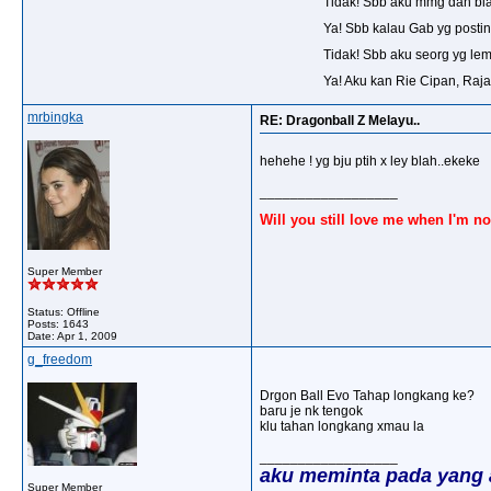
Tidak! Sbb aku mmg dah biasa
Ya! Sbb kalau Gab yg posti
Tidak! Sbb aku seorg yg lemba
Ya! Aku kan Rie Cipan, Raja 
mrbingka
RE: Dragonball Z Melayu..
hehehe ! yg bju ptih x ley blah..ekeke
__________________
Will you still love me when I'm no
Super Member
Status: Offline
Posts: 1643
Date:
Apr 1, 2009
g_freedom
Drgon Ball Evo Tahap longkang ke?
baru je nk tengok
klu tahan longkang xmau la
__________________
aku meminta pada yang
Super Member