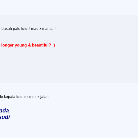
g basuh pale lutut ! mau x mamai !
 longer young & beautiful? :)
de kepala lutut mcmn nk jalan
 ada
sudi