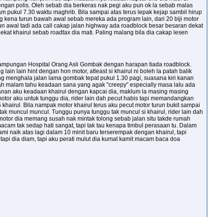
dengan polis. Oleh sebab dia berkeras nak pegi aku pun ok la sebab malas
m pukul 7.30 waktu maghrib. Bila sampai atas terus lepak kejap sambil hirup
kena turun bawah awal sebab mereka ada program lain, dari 20 biji motor
un awal tadi ada call cakap jalan highway ada roadblock besar besaran dekat
ekat khairul sebab roadtax dia mati. Paling malang bila dia cakap lesen
erkampungan Hospital Orang Asli Gombak dengan harapan tiada roadblock.
ain lain hint dengan hon motor, atleast si khairul ni boleh la patah balik
ing menghala jalan lama gombak tepat pukul 1.30 pagi, suasana kiri kanan
gah malam tahu keadaan sana yang agak "creepy" especially masa lalu ada
ri kanan aku keadaan khairul dengan kapcai dia, maklum la masing masing
motor aku untuk tunggu dia, rider lain dah pecut habis tapi memandangkan
hairul. Bila nampak motor khairul terus aku pecut motor turun bukit sampai
tak muncul muncul. Tunggu punya tunggu tak muncul si khairul, rider lain dah
k motor dia memang susah nak mintak tolong sebab jalan situ takde rumah
macam tak sedap hati sangat, tapi tak tau kenapa timbul perasaan tu. Dalam
ami naik atas lagi dalam 10 minit baru terserempak dengan khairul, tapi
api dia diam, tapi aku perati mulut dia kumat kamit macam baca doa