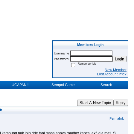
Members Login
Username
Login
Password
Remember Me
New Member
Lost Account Info?
UCAPAN!!
Sempoi Game
Search
Start A New Topic
Reply
ah
Permalink
kampung nak join ride tapi masalahnya roadtax kapcai ex5 dia mati. Si