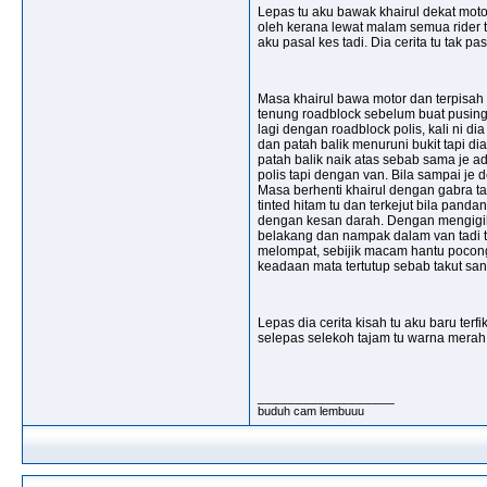
Lepas tu aku bawak khairul dekat moto
oleh kerana lewat malam semua rider te
aku pasal kes tadi. Dia cerita tu tak pa
Masa khairul bawa motor dan terpisah 
tenung roadblock sebelum buat pusinga
lagi dengan roadblock polis, kali ni di
dan patah balik menuruni bukit tapi di
patah balik naik atas sebab sama je a
polis tapi dengan van. Bila sampai je d
Masa berhenti khairul dengan gabra tak
tinted hitam tu dan terkejut bila pand
dengan kesan darah. Dengan mengigil di
belakang dan nampak dalam van tadi t
melompat, sebijik macam hantu pocong m
keadaan mata tertutup sebab takut san
Lepas dia cerita kisah tu aku baru terf
selepas selekoh tajam tu warna merah.
__________________
buduh cam lembuuu