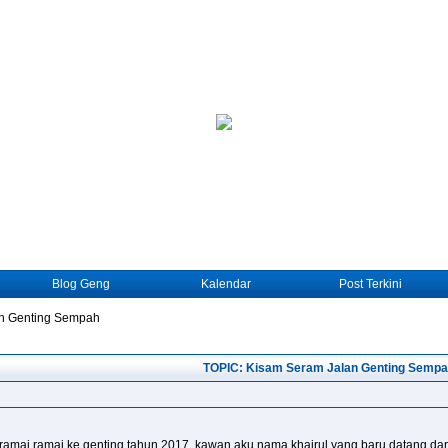
Blog Geng
Kalendar
Post Terkini
n Genting Sempah
TOPIC: Kisam Seram Jalan Genting Semp
amai ramai ke genting tahun 2017, kawan aku nama khairul yang baru datang dari 