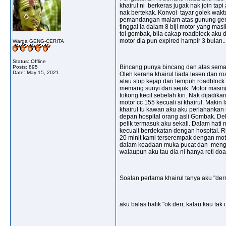
khairul ni berkeras jugak nak join tap
nak bertekak. Konvoi tayar golek wakt
pemandangan malam atas gunung gentin
tinggal la dalam 8 biji motor yang ma
tol gombak, bila cakap roadblock aku d
motor dia pun expired hampir 3 bulan.
Warga GENG-CERITA
Status: Offline
Bincang punya bincang dan atas semang
Posts: 895
Date:
May 15, 2021
Oleh kerana khairul tiada lesen dan roa
atau stop kejap dari tempuh roadblock
memang sunyi dan sejuk. Motor masing
tokong kecil sebelah kiri. Nak dijadik
motor cc 155 kecuali si khairul. Maki
khairul tu kawan aku aku perlahankan 
depan hospital orang asli Gombak. Deka
pelik termasuk aku sekali. Dalam hati
kecuali berdekatan dengan hospital. Ri
20 minit kami terserempak dengan motor
dalam keadaan muka pucat dan mengah m
walaupun aku tau dia ni hanya reti do
Soalan pertama khairul tanya aku "derrr
aku balas balik "ok derr, kalau kau ta