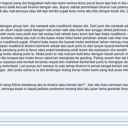
r kapcai yang dia tinggalkan tadi dan kami semua terus pecut turun tapi kali ni d
rus balik kecuali khairul dengan aku. Itupun sebab permintaan khairul nak pekena 
sti aku nak percaya atau tak tapi berdiri jugak bulu roma aku bila dengar kisah dia. Di
dengan group lain, dia nampak ada roadblock depan dia. Dari jauh dia nampak ad
n uturn cepat cepat dengan niat untuk naik atas balik dan tunggu dekat petrona
a dah mula rasa pelik dan tak sedap hati sebab baru turun tadi tapi tiada roadblock
a beritahu dekat aku kali ni dia bawa motor betul betul perlahan sebab nak intai 
da roadblock jugak. Khairul kata masa dia bawak motor perlahan lahan menuju roa
epan roadblock khairul berhenti sebab dari jauh polis tu dan tunjuk isyarat berhent
 pandang polis tu terus raba poket belakang amik lesen dia walaupun dia sendiri d
ang muka abang polis tu. Muka polis tu rata macam kulit telur dengan darah penuh 
a lompat dari motor terus cabut lari menghala ke genting. Paling seram dan tak bo
u rupanya ada bentuk keranda mayat dan mahkluk berbentuk polis tu mengejar dia
elompat. Lari punya lari sampai la satu tahap khairul ni penat sangat berlari naik
gat...dan pada sama tu la dia terdengar bising bunyi motor kami yang duk puas me
ikir yang follow belakang aku tu khairul atau benda lain? , dan aku baru perasan ma
.semoga kisah ni dapat jadikan pedoman korang bila lalu jalan lama gombak (hosp