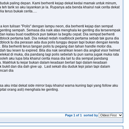
ia duduk paling depan. Kami berhenti kejap dekat kedai mamak untuk minum,
teh tarik so aku layankan je la. Rupanya ada benda khairul nak cerita dekat
a terus bukak cerita.....
a kon tulisan "Polis" dengan lampu neon, dia berhenti kejap dan sempat
s genting sempah. Semasa dia naik atas menghala ke genting dia terserempak
, dan kalau buat roadblock pun takkan la begitu cepat. Dia sempat berhenti
roadblock pertama tadi. Dia nekad redah roadblock pertama sebab tak guna dia
dblock tu dia perasan ada dua polis tunggu depan tapi bukan dengan kereta
i. Bila berhenti terus tangan polis tu pegang dan tahan handle motor dia.
ah tau lesen tu expired. Bila dia nak serahkan lesen dia angkat visor helmet
melekat di muka, dia pandang lagi polis sebelah tu pun sama jugak muka rata
leh aku lupa bila khairul cerita masa dia lari tu dia sempat pandang
. Makhluk tu kejar bukan dalam keadaan berlari tapi dalam keadaan
 bukit dan dia dah give up. Last sekali dia duduk tepi jalan tapi dalam
ncari dia
sa aku intai dekat side mirror baju khairul warna kuning tapi yang follow aku
ital orang asli) menghala ke genting.
Page 1 of 1
sorted by