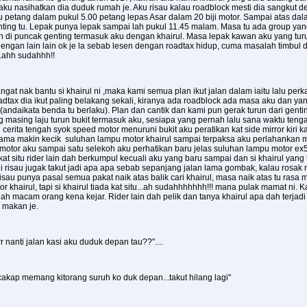
i aku nasihatkan dia duduk rumah je. Aku risau kalau roadblock mesti dia sangkut 
u petang dalam pukul 5.00 petang lepas Asar dalam 20 biji motor. Sampai atas dala
g tu. Lepak punya lepak sampai lah pukul 11.45 malam. Masa tu ada group yang 
sih di puncak genting termasuk aku dengan khairul. Masa lepak kawan aku yang tur
engan lain lain ok je la sebab lesen dengan roadtax hidup, cuma masalah timbul d
..ahh sudahhh!!
at nak bantu si khairul ni ,maka kami semua plan ikut jalan dalam iaitu lalu p
dtax dia ikut paling belakang sekali, kiranya ada roadblock ada masa aku dan yang l
 (andaikata benda tu berlaku). Plan dan cantik dan kami pun gerak turun dari gent
 masing laju turun bukit termasuk aku, sesiapa yang pernah lalu sana waktu ten
an cerita tengah syok speed motor menuruni bukit aku peratikan kat side mirror ki
n lama makin kecik suluhan lampu motor khairul sampai terpaksa aku perlahankan 
motor aku sampai satu selekoh aku perhatikan baru jelas suluhan lampu motor ex5 k
t situ rider lain dah berkumpul kecuali aku yang baru sampai dan si khairul yang 
 ni risau jugak takut jadi apa apa sebab sepanjang jalan lama gombak, kalau rosa
sau punya pasal semua pakat naik atas balik cari khairul, masa naik atas tu rasa 
 khairul, tapi si khairul tiada kat situ...ah sudahhhhhhh!!! mana pulak mamat ni. K
acam orang kena kejar. Rider lain dah pelik dan tanya khairul apa dah terjadi t
a makan je.
 nanti jalan kasi aku duduk depan tau??"....
k cakap memang kitorang suruh ko duk depan...takut hilang lagi"