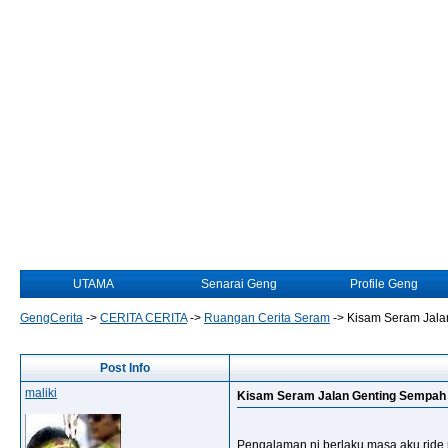
UTAMA
Senarai Geng
Profile Geng
GengCerita
->
CERITA CERITA
->
Ruangan Cerita Seram
->
Kisam Seram Jala
Post Info
maliki
Kisam Seram Jalan Genting Sempah
Pengalaman ni berlaku masa aku ride r