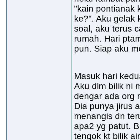
"kain pontianak k
ke?". Aku gelak 
soal, aku terus 
rumah. Hari pta
pun. Siap aku m
Masuk hari kedua
Aku dlm bilik ni
dengar ada org ma
Dia punya jirus 
menangis dn ter
apa2 yg patut. Bi
tengok kt bilik a