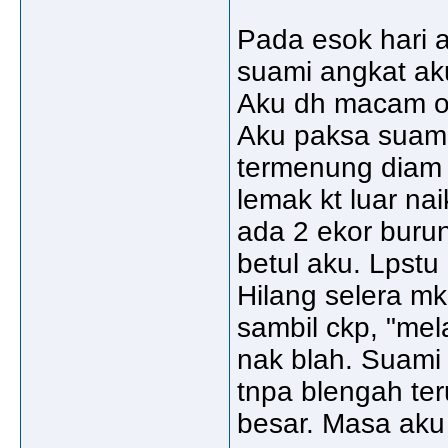
Pada esok hari a
suami angkat aku
Aku dh macam org
Aku paksa suami
termenung diam j
lemak kt luar nai
ada 2 ekor buru
betul aku. Lpstu
Hilang selera m
sambil ckp, "me
nak blah. Suami 
tnpa blengah ter
besar. Masa aku