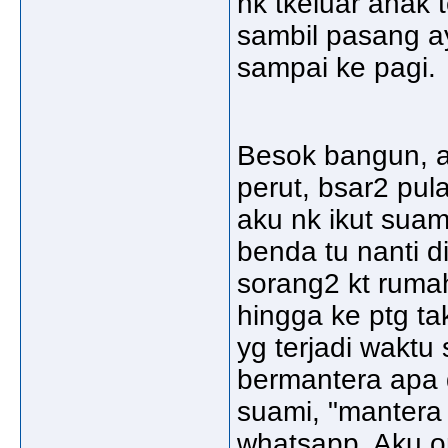
nk tkeluar anak 
sambil pasang ay
sampai ke pagi.
Besok bangun, a
perut, bsar2 pul
aku nk ikut suami
benda tu nanti d
sorang2 kt rumah.
hingga ke ptg ta
yg terjadi waktu
bermantera apa 
suami, "mantera
whatsapp. Aku on