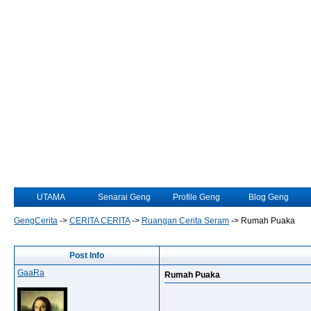
UTAMA
Senarai Geng
Profile Geng
Blog Geng
GengCerita
->
CERITA CERITA
->
Ruangan Cerita Seram
->
Rumah Puaka
Post Info
GaaRa
Rumah Puaka