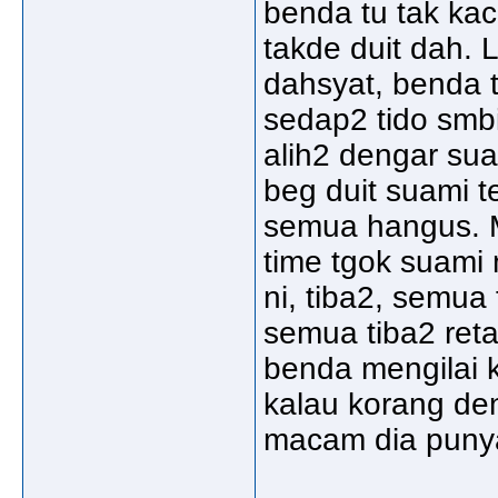
benda tu tak ka
takde duit dah.
dahsyat, benda t
sedap2 tido smbi
alih2 dengar sua
beg duit suami t
semua hangus. M
time tgok suami 
ni, tiba2, semu
semua tiba2 reta
benda mengilai 
kalau korang den
macam dia puny