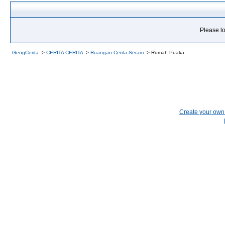
Please lo
GengCerita
->
CERITA CERITA
->
Ruangan Cerita Seram
->
Rumah Puaka
Create your ow