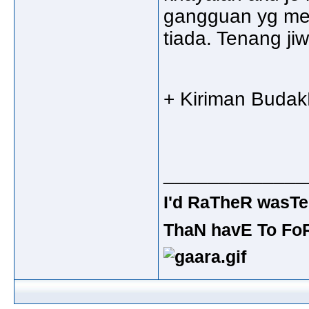
gangguan yg men
tiada. Tenang ji
+ Kiriman Budak
_____________
I'd RaTheR wasTe
ThaN havE To Fo