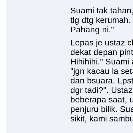
Suami tak tahan,
tlg dtg kerumah.
Pahang ni."
Lepas je ustaz 
dekat depan pint
Hihihihi." Suami
"jgn kacau la se
dan bsuara. Lps
dgr tadi?". Ustaz
beberapa saat, u
penjuru bilik. S
sikit, kami sambu