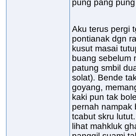
pung pang pung 
Aku terus pergi 
pontianak dgn r
kusut masai tutu
buang sebelum n
patung smbil dua
solat). Bende ta
goyang, memang g
kaki pun tak bol
pernah nampak 
tcabut skru lutut
lihat mahkluk gha
panggil suami ta