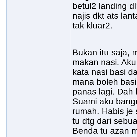
betul2 landing 
najis dkt ats lan
tak kluar2.
Bukan itu saja, m
makan nasi. Aku 
kata nasi basi 
mana boleh basi
panas lagi. Dah l
Suami aku bangu
rumah. Habis je 
tu dtg dari sebu
Benda tu azan m