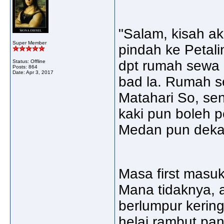
"Salam, kisah a
Super Member
pindah ke Petali
dpt rumah sewa
Status: Offline
Posts: 864
Date:
Apr 3, 2017
bad la. Rumah s
Matahari So, sen
kaki pun boleh p
Medan pun deka
Masa first masu
Mana tidaknya, a
berlumpur kering 
helai rambut panj