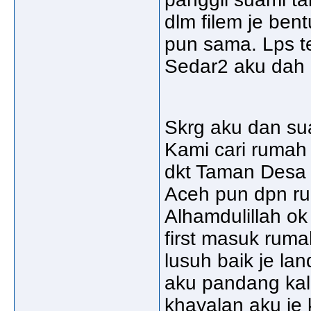
dlm filem je ben
pun sama. Lps t
Sedar2 aku dah 
Skrg aku dan sua
Kami cari rumah
dkt Taman Desa 
Aceh pun dpn rum
Alhamdulillah ok
first masuk ruma
lusuh baik je lan
aku pandang kali
khayalan aku je k