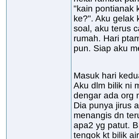
"kain pontianak k
ke?". Aku gelak 
soal, aku terus 
rumah. Hari pta
pun. Siap aku m
Masuk hari kedua
Aku dlm bilik ni
dengar ada org ma
Dia punya jirus 
menangis dn ter
apa2 yg patut. Bi
tengok kt bilik a