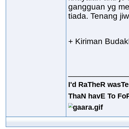
gangguan yg men
tiada. Tenang ji
+ Kiriman Budak
_____________
I'd RaTheR wasTe
ThaN havE To Fo