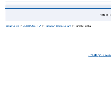
Please lo
GengCerita
->
CERITA CERITA
->
Ruangan Cerita Seram
->
Rumah Puaka
Create your ow