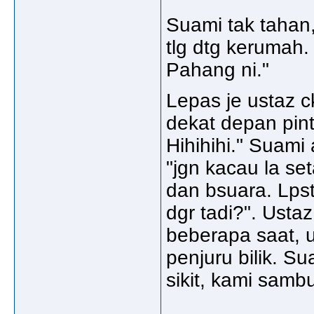
Suami tak tahan,
tlg dtg kerumah.
Pahang ni."
Lepas je ustaz 
dekat depan pint
Hihihihi." Suami
"jgn kacau la se
dan bsuara. Lps
dgr tadi?". Ustaz
beberapa saat, u
penjuru bilik. S
sikit, kami sambu