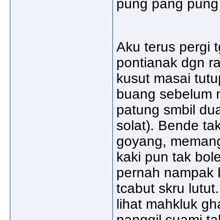
pung pang pung 
Aku terus pergi 
pontianak dgn r
kusut masai tutu
buang sebelum n
patung smbil dua
solat). Bende ta
goyang, memang g
kaki pun tak bol
pernah nampak 
tcabut skru lutut
lihat mahkluk gha
panggil suami ta