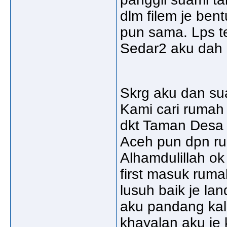
dlm filem je ben
pun sama. Lps t
Sedar2 aku dah 
Skrg aku dan sua
Kami cari rumah
dkt Taman Desa 
Aceh pun dpn rum
Alhamdulillah ok
first masuk ruma
lusuh baik je lan
aku pandang kali
khayalan aku je k