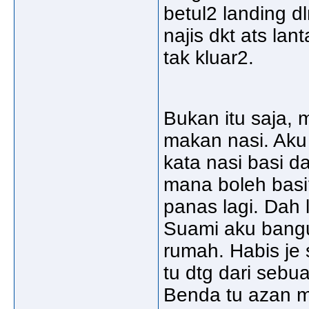
betul2 landing 
najis dkt ats lan
tak kluar2.
Bukan itu saja, m
makan nasi. Aku 
kata nasi basi 
mana boleh basi
panas lagi. Dah l
Suami aku bangu
rumah. Habis je 
tu dtg dari sebu
Benda tu azan m