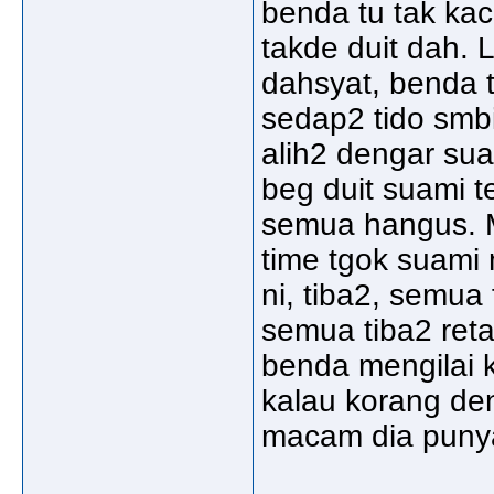
benda tu tak ka
takde duit dah.
dahsyat, benda t
sedap2 tido smbi
alih2 dengar sua
beg duit suami t
semua hangus. M
time tgok suami 
ni, tiba2, semu
semua tiba2 reta
benda mengilai 
kalau korang den
macam dia puny