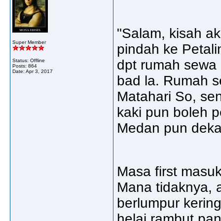
"Salam, kisah a
Super Member
pindah ke Petali
dpt rumah sewa
Status: Offline
Posts: 864
Date:
Apr 3, 2017
bad la. Rumah s
Matahari So, sen
kaki pun boleh p
Medan pun deka
Masa first masu
Mana tidaknya, a
berlumpur kering 
helai rambut panj