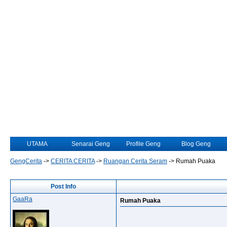
UTAMA
Senarai Geng
Profile Geng
Blog Geng
GengCerita
->
CERITA CERITA
->
Ruangan Cerita Seram
->
Rumah Puaka
Post Info
GaaRa
Rumah Puaka