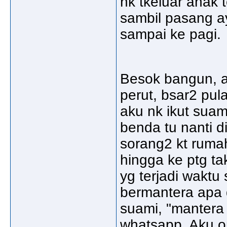
nk tkeluar anak 
sambil pasang ay
sampai ke pagi.
Besok bangun, a
perut, bsar2 pul
aku nk ikut suami
benda tu nanti d
sorang2 kt rumah.
hingga ke ptg ta
yg terjadi waktu
bermantera apa 
suami, "mantera
whatsapp. Aku on