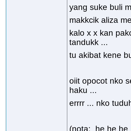
yang suke buli me
makkcik aliza meb
kalo x x kan pak
tandukk ...
tu akibat kene buli
oiit opocot nko 
haku ...
errrr ... nko tu
(nota: he he he 