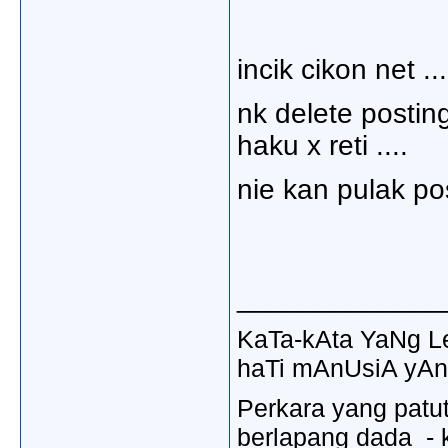
incik cikon net .
nk delete postin
haku x reti ....
nie kan pulak pos
_____________
KaTa-kAta YaNg 
haTi mAnUsiA yAn
Perkara yang patu
berlapang dada - k