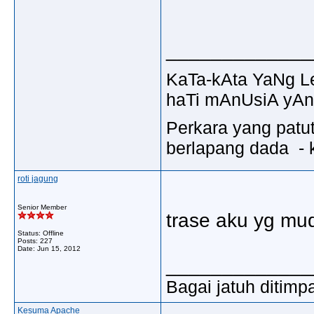
_____________
KaTa-kAta YaNg 
haTi mAnUsiA yAn
Perkara yang patu
berlapang dada - k
roti jagung
Senior Member
trase aku yg mud
Status: Offline
Posts: 227
Date:
Jun 15, 2012
_____________
Bagai jatuh ditimp
Kesuma Apache