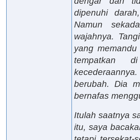
dengar dan t
dipenuhi darah
Namun sekada
wajahnya. Tangi
yang memandu t
tempatkan d
kecederaannya. 
berubah. Dia ma
bernafas menggu
Itulah saatnya 
itu, saya bacaka
tetapi tersekat-