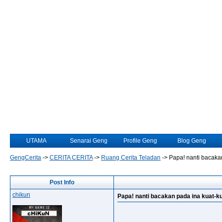
UTAMA
Senarai Geng
Profile Geng
Blog Geng
GengCerita
->
CERITA CERITA
->
Ruang Cerita Teladan
->
Papa! nanti bacakan
Post Info
chikun
Papa! nanti bacakan pada ina kuat-kua