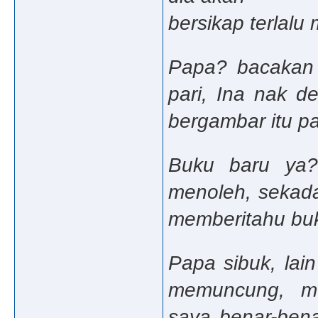
bersikap terlalu 
Papa? bacakan b
pari, Ina nak d
bergambar itu p
Buku baru ya?
menoleh, sekad
memberitahu buku
Papa sibuk, lai
memuncung, me
saya benar-bena