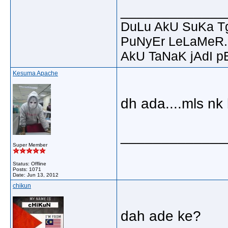
_____________
DuLu AkU SuKa T
PuNyEr LeLaMeR.
AkU TaNaK jAdI p
Kesuma Apache
dh ada....mls nk
_____________
Super Member
Status: Offline
Posts: 1071
Date:
Jun 13, 2012
chikun
dah ade ke?