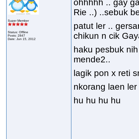
ohhhhh .. gay ga
Rie ..) ..sebuk 
Super Member
patut ler .. gers
Status: Offline
chikun n cik Gaya
Posts: 2847
Date:
Jun 15, 2012
haku pesbuk nih .
mende2..
lagik pon x reti 
nkorang laen ler 
hu hu hu hu