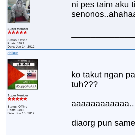
ni pes taim aku t
senonos..ahahaa
Super Member
_____________
Status: Offline
Posts: 1071
Date:
Jun 14, 2012
chikun
ko takut ngan p
tuh???
Super Member
aaaaaaaaaaaa...
Status: Offline
Posts: 1018
Date:
Jun 15, 2012
diaorg pun same 