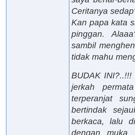
Ceritanya seda
Kan papa kata 
pinggan. Alaa
sambil menghent
tidak mahu meng
BUDAK INI?..!!! 
jerkah permat
terperanjat s
bertindak seja
berkaca, lalu 
dengan muka y