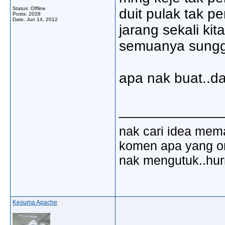
Status: Offline
duit pulak tak p
Posts: 2028
Date:
Jun 14, 2012
jarang sekali ki
semuanya sungguh
apa nak buat..d
_____________
nak cari idea mem
komen apa yang ora
nak mengutuk..hu
Kesuma Apache