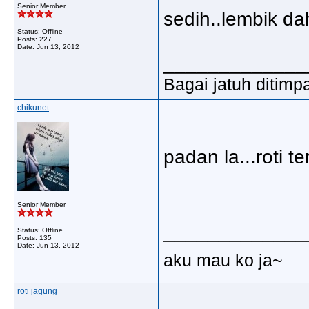
Senior Member
sedih..lembik d
Status: Offline
Posts: 227
Date:
Jun 13, 2012
_____________
Bagai jatuh ditimp
chikunet
padan la...roti te
Senior Member
_____________
Status: Offline
Posts: 135
Date:
Jun 13, 2012
aku mau ko ja~
roti jagung