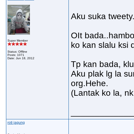
Aku suka tweety
OIt bada..hambo
Super Member
ko kan slalu ksi d
Status: Offline
Posts: 1071
Date:
Jun 18, 2012
Tp kan bada, klu
Aku plak lg la su
org.Hehe.
(Lantak ko la, n
_____________
roti jagung