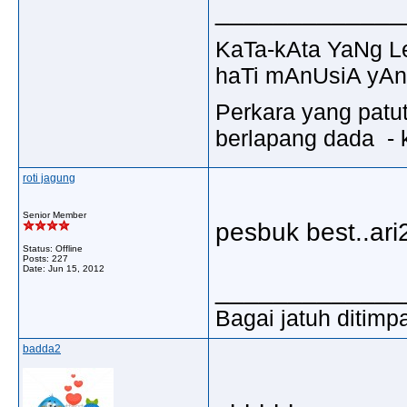
_____________
KaTa-kAta YaNg 
haTi mAnUsiA yAn
Perkara yang patu
berlapang dada - k
roti jagung
Senior Member
pesbuk best..ar
Status: Offline
Posts: 227
Date:
Jun 15, 2012
_____________
Bagai jatuh ditimp
badda2