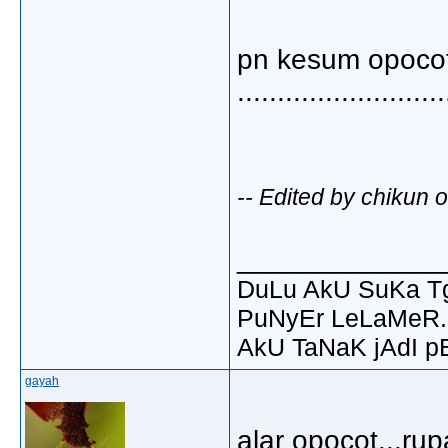
pn kesum opocot
..........................
-- Edited by chikun 
_____________
DuLu AkU SuKa T
PuNyEr LeLaMeR.
AkU TaNaK jAdI p
gayah
alar opocot...ru