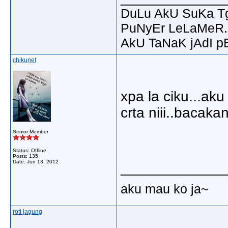
DuLu AkU SuKa T
PuNyEr LeLaMeR.
AkU TaNaK jAdI p
chikunet
xpa la ciku...aku
crta niii..bacaka
Senior Member
Status: Offline
Posts: 135
Date:
Jun 13, 2012
_____________
aku mau ko ja~
roti jagung