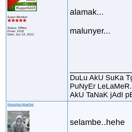
alamak...
Super Member
Status: Offline
malunyer...
Posts: 1018
Date:
Jun 13, 2012
_____________
DuLu AkU SuKa T
PuNyEr LeLaMeR.
AkU TaNaK jAdI p
Kesuma Apache
selambe..hehe