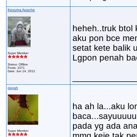
Kesuma Apache
heheh..truk btol
aku pon bce memu
setat kete balik
Super Member
Lgpon penah bac
Status: Offline
Posts: 1071
Date:
Jun 14, 2012
_____________
gayah
ha ah la...aku lo
baca...sayuuuu
pada yg ada ana
Super Member
mmg keje tak per