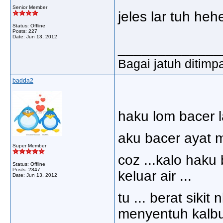
Senior Member
jeles lar tuh heh
Status: Offline
Posts: 227
Date:
Jun 13, 2012
_____________
Bagai jatuh ditimp
badda2
haku lom bacer la
aku bacer ayat mu
Super Member
coz ...kalo haku
Status: Offline
Posts: 2847
keluar air ...
Date:
Jun 13, 2012
tu ... berat sikit
menyentuh kalbu 