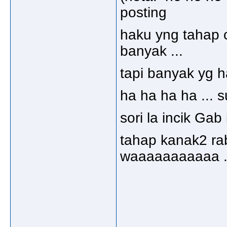
posting
haku yng tahap ch
banyak ...
tapi banyak yg ha
ha ha ha ha ... 
sori la incik Gab
tahap kanak2 rab
waaaaaaaaaaa ..