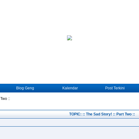
Blog Geng
Kalendar
Post Terkini
 Two ::
TOPIC: :: The Sad Story! :: Part Two ::