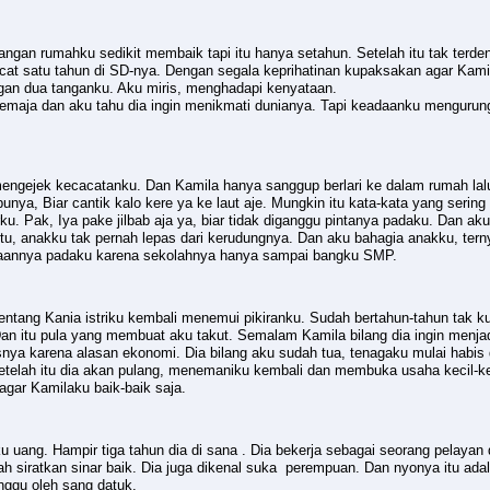
angan rumahku sedikit membaik tapi itu hanya setahun. Setelah itu tak ter
at satu tahun di SD-nya. Dengan segala keprihatinan kupaksakan agar Kamil
gan dua tanganku. Aku miris, menghadapi kenyataan.
maja dan aku tahu dia ingin menikmati dunianya. Tapi keadaanku mengurung
engejek kecacatanku. Dan Kamila hanya sanggup berlari ke dalam rumah lalu
bunya, Biar cantik kalo kere ya ke laut aje. Mungkin itu kata-kata yang seri
rku. Pak, Iya pake jilbab aja ya, biar tidak diganggu pintanya padaku. Dan
itu, anakku tak pernah lepas dari kerudungnya. Dan aku bahagia anakku, te
aannya padaku karena sekolahnya hanya sampai bangku SMP.
ntang Kania istriku kembali menemui pikiranku. Sudah bertahun-tahun tak ku
n itu pula yang membuat aku takut. Semalam Kamila bilang dia ingin menjadi
a karena alasan ekonomi. Dia bilang aku sudah tua, tenagaku mulai habis dan 
lah itu dia akan pulang, menemaniku kembali dan membuka usaha kecil-kecila
gar Kamilaku baik-baik saja.
ku uang. Hampir tiga tahun dia di sana . Dia bekerja sebagai seorang pelayan
h siratkan sinar baik. Dia juga dikenal suka perempuan. Dan nyonya itu adal
anggu oleh sang datuk.