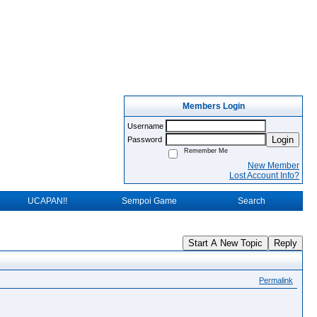
Members Login
Username
Login
Password
Remember Me
New Member
Lost Account Info?
UCAPAN!!
Sempoi Game
Search
Start A New Topic
Reply
Permalink