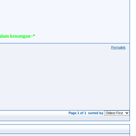
 dalam kenangan~*
Permalink
Page 1 of 1
sorted by