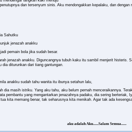
ku mendengar langkah kaki menuju
penutupnya dan tersenyum sinis. Aku mendongakkan kepalaku, dan dengan ma
ia Sahutku
enunjuk jenazah anakku
 jadi pemain bola jika sudah besar.
 arah jenazah anakku. Diguncangnya tubuh kaku itu sambil menjerit histeris
dia diturunkan dari tiang gantungan.
mila anakku sudah tahu wanita itu ibunya setahun lalu,
akah dia masih istriku. Yang aku tahu, aku belum pernah menceraikannya. Terak
ta pembantu yang mengantarkan jenazahnya padaku, dia sering berteriak, Iy
 tua kita memang benar, tak seharusnya kita menikah. Agar tak ada kesengsa
aku adalah Aku......Salam Semua......