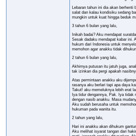
Lebaran tahun ini dia akan berhenti
salat dan kalau kondisiku sedang b
mungkin untuk kuat hingga beduk ma
3 tahun 6 bulan yang lalu,
Inikah badai? Aku mendapat suratda
Sesak dadaku mendapat kabar ini. 
hukum dari Indonesia untuk menyela
memohon agar anakku tidak dihukum
2 tahun 6 bulan yang lalu,
Akhirnya putusan itu jatuh juga, an
tak izinkan dia pergi apakah nasibny
Atas permintaan anakku aku dijemput
rasanya aku berlari tapi apa daya 
Takut! aku memeluknya lebih erat l
Iya tidur dengannya, Pak. Iya tidak 
dengan nasib anakku. Masa mudanya h
Aku sudah berusaha untuk memohon 
hukuman pada wanita itu.
2 tahun yang lalu,
Hari ini anakku akan dihukum gantun
Aku melihat isyarat tangan dari hak