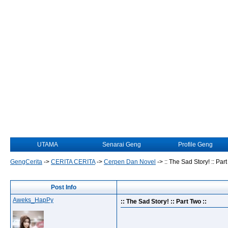
UTAMA
Senarai Geng
Profile Geng
GengCerita
->
CERITA CERITA
->
Cerpen Dan Novel
->
:: The Sad Story! :: Part
Post Info
Aweks_HapPy
:: The Sad Story! :: Part Two ::