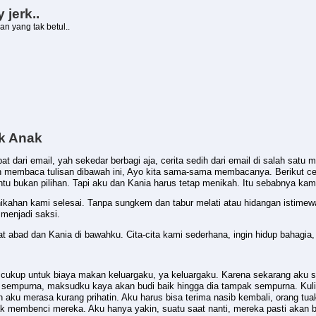
 jerk..
an yang tak betul..
uk Anak
t dari email, yah sekedar berbagi aja, cerita sedih dari email di salah satu
h membaca tulisan dibawah ini, Ayo kita sama-sama membacanya. Berikut ce
ntu bukan pilihan. Tapi aku dan Kania harus tetap menikah. Itu sebabnya kami
nikahan kami selesai. Tanpa sungkem dan tabur melati atau hidangan istimew
menjadi saksi.
bad dan Kania di bawahku. Cita-cita kami sederhana, ingin hidup bahagia, i
tapi cukup untuk biaya makan keluargaku, ya keluargaku. Karena sekarang aku
n sempurna, maksudku kaya akan budi baik hingga dia tampak sempurna. Kul
n aku merasa kurang prihatin. Aku harus bisa terima nasib kembali, orang t
k membenci mereka. Aku hanya yakin, suatu saat nanti, mereka pasti akan 