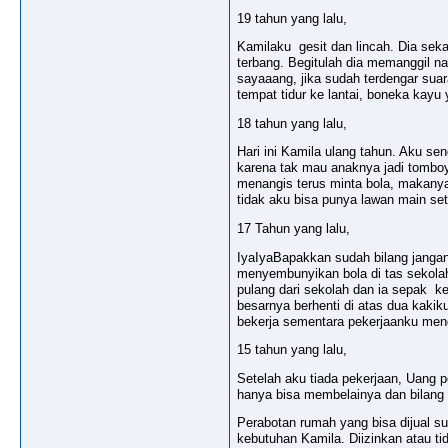
19 tahun yang lalu,
Kamilaku gesit dan lincah. Dia sekar
terbang. Begitulah dia memanggil n
sayaaang, jika sudah terdengar suar
tempat tidur ke lantai, boneka kay
18 tahun yang lalu,
Hari ini Kamila ulang tahun. Aku se
karena tak mau anaknya jadi tomboy 
menangis terus minta bola, makanya
tidak aku bisa punya lawan main set
17 Tahun yang lalu,
IyaIyaBapakkan sudah bilang jangan 
menyembunyikan bola di tas sekolah
pulang dari sekolah dan ia sepak k
besarnya berhenti di atas dua kaki
bekerja sementara pekerjaanku meng
15 tahun yang lalu,
Setelah aku tiada pekerjaan, Uang 
hanya bisa membelainya dan bilang
Perabotan rumah yang bisa dijual su
kebutuhan Kamila. Diizinkan atau ti