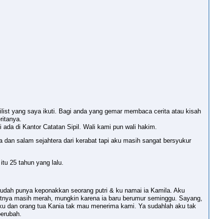
 milist yang saya ikuti. Bagi anda yang gemar membaca cerita atau kisah
ritanya.
 ada di Kantor Catatan Sipil. Wali kami pun wali hakim.
a dan salam sejahtera dari kerabat tapi aku masih sangat bersyukur
tu 25 tahun yang lalu.
 sudah punya keponakkan seorang putri & ku namai ia Kamila. Aku
itnya masih merah, mungkin karena ia baru berumur seminggu. Sayang,
uaku dan orang tua Kania tak mau menerima kami. Ya sudahlah aku tak
berubah.