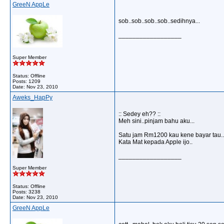
GreeN AppLe
sob..sob..sob..sob..sedihnya...
__________________
Super Member
Status: Offline
Posts: 1209
Date:
Nov 23, 2010
Aweks_HapPy
:: Sedey eh?? ::
Meh sini..pinjam bahu aku...
Satu jam Rm1200 kau kene bayar tau..
Kata Mat kepada Apple ijo..
__________________
Super Member
Status: Offline
Posts: 3238
Date:
Nov 23, 2010
GreeN AppLe