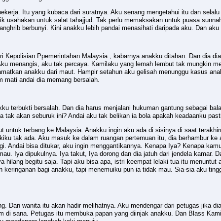
 bekerja. Itu yang kubaca dari suratnya. Aku senang mengetahui itu dan selal
aik usahakan untuk salat tahajjud. Tak perlu memaksakan untuk puasa sunna
nghrib berbunyi. Kini anakku lebih pandai menasihati daripada aku. Dan aku
ri Kepolisian Ppemerintahan Malaysia , kabarnya anakku ditahan. Dan dia 
Aku menangis, aku tak percaya. Kamilaku yang lemah lembut tak mungkin 
matkan anakku dari maut. Hampir setahun aku gelisah menunggu kasus anakk
 mati andai dia memang bersalah.
akku terbukti bersalah. Dan dia harus menjalani hukuman gantung sebagai bal
a tak akan seburuk ini? Andai aku tak belikan ia bola apakah keadaanku pasti
 untuk terbang ke Malaysia. Anakku ingin aku ada di sisinya di saat terakhi
kakiku tak ada. Aku masuk ke dalam ruangan pertemuan itu, dia berhambur ke
agi. Andai bisa ditukar, aku ingin menggantikannya. Kenapa Iya? Kenapa ka
mau. Iya dipukulnya. Iya takut, Iya dorong dan dia jatuh dari jendela kamar. D
ilang begitu saja. Tapi aku bisa apa, istri keempat lelaki tua itu menuntut a
keringanan bagi anakku, tapi menemuiku pun ia tidak mau. Sia-sia aku tin
g. Dan wanita itu akan hadir melihatnya. Aku mendengar dari petugas jika di
im di sana. Petugas itu membuka papan yang diinjak anakku. Dan Blass Kamil