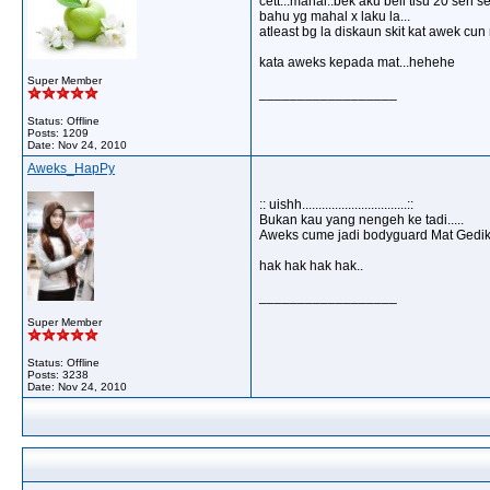
cett...mahal..bek aku beli tisu 20 sen s
bahu yg mahal x laku la...
atleast bg la diskaun skit kat awek cun
kata aweks kepada mat...hehehe
Super Member
__________________
Status: Offline
Posts: 1209
Date:
Nov 24, 2010
Aweks_HapPy
:: uishh................................::
Bukan kau yang nengeh ke tadi.....
Aweks cume jadi bodyguard Mat Gedik j
hak hak hak hak..
__________________
Super Member
Status: Offline
Posts: 3238
Date:
Nov 24, 2010