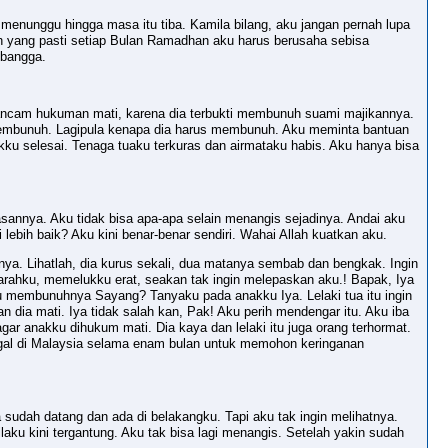
u menunggu hingga masa itu tiba. Kamila bilang, aku jangan pernah lupa
h yang pasti setiap Bulan Ramadhan aku harus berusaha sebisa
 bangga.
diancam hukuman mati, karena dia terbukti membunuh suami majikannya.
membunuh. Lagipula kenapa dia harus membunuh. Aku meminta bantuan
u selesai. Tenaga tuaku terkuras dan airmataku habis. Aku hanya bisa
asannya. Aku tidak bisa apa-apa selain menangis sejadinya. Andai aku
 lebih baik? Aku kini benar-benar sendiri. Wahai Allah kuatkan aku.
rnya. Lihatlah, dia kurus sekali, dua matanya sembab dan bengkak. Ingin
 arahku, memelukku erat, seakan tak ingin melepaskan aku.! Bapak, Iya
mu membunuhnya Sayang? Tanyaku pada anakku Iya. Lelaki tua itu ingin
an dia mati. Iya tidak salah kan, Pak! Aku perih mendengar itu. Aku iba
gar anakku dihukum mati. Dia kaya dan lelaki itu juga orang terhormat.
ggal di Malaysia selama enam bulan untuk memohon keringanan
a sudah datang dan ada di belakangku. Tapi aku tak ingin melihatnya.
aku kini tergantung. Aku tak bisa lagi menangis. Setelah yakin sudah