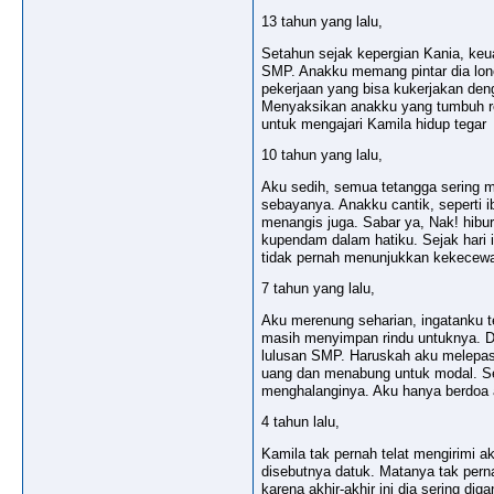
13 tahun yang lalu,
Setahun sejak kepergian Kania, keu
SMP. Anakku memang pintar dia lonc
pekerjaan yang bisa kukerjakan den
Menyaksikan anakku yang tumbuh re
untuk mengajari Kamila hidup tegar
10 tahun yang lalu,
Aku sedih, semua tetangga sering m
sebayanya. Anakku cantik, seperti i
menangis juga. Sabar ya, Nak! hibu
kupendam dalam hatiku. Sejak hari 
tidak pernah menunjukkan kekecew
7 tahun yang lalu,
Aku merenung seharian, ingatanku te
masih menyimpan rindu untuknya. Da
lulusan SMP. Haruskah aku melepasny
uang dan menabung untuk modal. Sete
menghalanginya. Aku hanya berdoa a
4 tahun lalu,
Kamila tak pernah telat mengirimi a
disebutnya datuk. Matanya tak perna
karena akhir-akhir ini dia sering dig