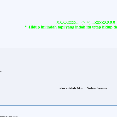
XXXXxxxx.....
(^_^)
....xxxxXXXX
*~Hidup ini indah tapi yang indah itu tetap hidup
..
aku adalah Aku......Salam Semua......