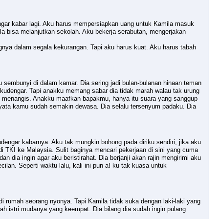
dengar kabar lagi. Aku harus mempersiapkan uang untuk Kamila masuk
a bisa melanjutkan sekolah. Aku bekerja serabutan, mengerjakan
nya dalam segala kekurangan. Tapi aku harus kuat. Aku harus tabah
 sembunyi di dalam kamar. Dia sering jadi bulan-bulanan hinaan teman
ng kudengar. Tapi anakku memang sabar dia tidak marah walau tak urung
 aku menangis. Anakku maafkan bapakmu, hanya itu suara yang sanggup
rnyata kamu sudah semakin dewasa. Dia selalu tersenyum padaku. Dia
dengar kabarnya. Aku tak mungkin bohong pada diriku sendiri, jika aku
 TKI ke Malaysia. Sulit baginya mencari pekerjaan di sini yang cuma
dia ingin agar aku beristirahat. Dia berjanji akan rajin mengirimi aku
n. Seperti waktu lalu, kali ini pun a! ku tak kuasa untuk
 di rumah seorang nyonya. Tapi Kamila tidak suka dengan laki-laki yang
ah istri mudanya yang keempat. Dia bilang dia sudah ingin pulang