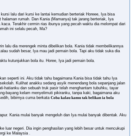
rsi lalu dari kursi ke lantai kemudian berteriak Horeee, Iya bisa
t halaman rumah. Dan Kania (Mamanya) tak jarang berteriak, Iya
ja kaca. Terakhir cermin rias ibunya yang pecah waktu dia melompat dari
umah ini selalu pecah, Ma?
rin lalu dia merengek minta dibelikan bola. Kania tidak membelikannya
alau sudah besar, Iya mau jadi pemain bola. Tapi aku tidak suka dia
tu kutunjukkan bola itu. Horee, Iya jadi pemain bola.
an seperti ini. Aku tidak tahu bagaimana Kania bisa tidak tahu Iya
 sekolah. Kulihat anakku sedang asyik menendang bola sepanjang jalan
ti-hatianku dan sebuah truk pasir telah menghantam tubuhku, tayar
ang-bayang kelam menyelimuti pikiranku, tanpa kaki, bagaimana aku
sedih, bibirnya cuma berkata
Coba kalau kamu tak belikan ia bola
apur. Kania mulai banyak mengeluh dan Iya mulai banyak dibentak. Aku
e luar negeri. Dia ingin penghasilan yang lebih besar untuk mencukupi
rgi ke Malaysia .