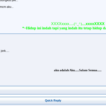
ebungkus jek...
 mcm aku...
XXXXxxxx.....
(^_^)
....xxxxXXXX
*~Hidup ini indah tapi yang indah itu tetap hidup
erk.....
aku adalah Aku......Salam Semua......
Quick Reply