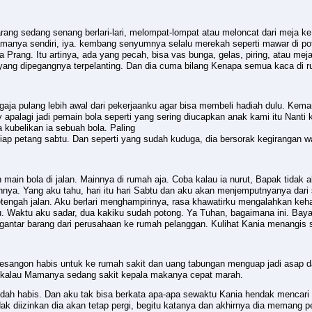
ang sedang senang berlari-lari, melompat-lompat atau meloncat dari meja ke ku
amanya sendiri, iya. kembang senyumnya selalu merekah seperti mawar di po
a Prang. Itu artinya, ada yang pecah, bisa vas bunga, gelas, piring, atau me
u yang dipegangnya terpelanting. Dan dia cuma bilang Kenapa semua kaca di r
ngaja pulang lebih awal dari pekerjaanku agar bisa membeli hadiah dulu. Kema
apalagi jadi pemain bola seperti yang sering diucapkan anak kami itu Nanti k
 kubelikan ia sebuah bola. Paling
iap petang sabtu. Dan seperti yang sudah kuduga, dia bersorak kegirangan wak
main bola di jalan. Mainnya di rumah aja. Coba kalau ia nurut, Bapak tidak ak
nya. Yang aku tahu, hari itu hari Sabtu dan aku akan menjemputnyanya dari
etengah jalan. Aku berlari menghampirinya, rasa khawatirku mengalahkan keha
ku. Waktu aku sadar, dua kakiku sudah potong. Ya Tuhan, bagaimana ini. Bay
antar barang dari perusahaan ke rumah pelanggan. Kulihat Kania menangis 
pesangon habis untuk ke rumah sakit dan uang tabungan menguap jadi asap d
 kalau Mamanya sedang sakit kepala makanya cepat marah.
dah habis. Dan aku tak bisa berkata apa-apa sewaktu Kania hendak mencari k
dak diizinkan dia akan tetap pergi, begitu katanya dan akhirnya dia memang pe