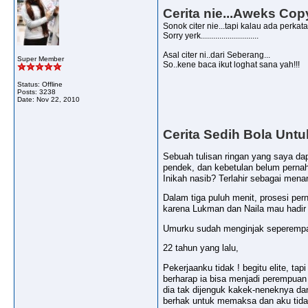
Cerita nie...Aweks Copy
Sonok citer nie...tapi kalau ada perkata
Sorry yerk............................
Asal citer ni..dari Seberang...
Super Member
So..kene baca ikut loghat sana yah!!!
Status: Offline
Posts: 3238
Date:
Nov 22, 2010
Cerita Sedih Bola Unt
Sebuah tulisan ringan yang saya dapa
pendek, dan kebetulan belum perna
Inikah nasib? Terlahir sebagai mena
Dalam tiga puluh menit, prosesi per
karena Lukman dan Naila mau hadir 
Umurku sudah menginjak seperempat a
22 tahun yang lalu,
Pekerjaanku tidak ! begitu elite, 
berharap ia bisa menjadi perempua
dia tak dijenguk kakek-neneknya da
berhak untuk memaksa dan aku tida