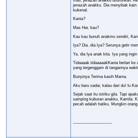
mati, jenazah anakku diturunkan. A
jenazah anakku. Dia menyibak kain 
kukenal.
Kania?
Mas Har, kau?
Kau kau bunuh anakmu sendiri, Kan
Iya? Dia..dia.Iya? Serunya getir m
Ya, dia Iya anak kita. Iya yang ingin
Tidaaaak.tidaaaaakKania berlari ke
yang tergenggam di tangannya waktu 
Bunyinya Terima kasih Mama.
Aku baru sadar, kalau dari du! lu Ka
Sejak saat itu istriku gila. Tapi ap
samping kuburan anakku, Kamila. Ka
pecah adalah hatiku. Mungkin orang
__________________