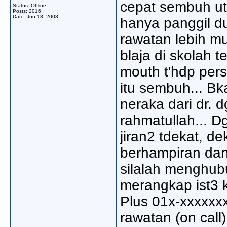
cepat sembuh ut
Status: Offline
Posts: 2016
Date:
Jun 18, 2008
hanya panggil du
rawatan lebih mu
blaja di skolah 
mouth t'hdp pers
itu sembuh... Bk
neraka dari dr. 
rahmatullah... D
jiran2 tdekat, d
berhampiran dan
silalah menghubu
merangkap ist3 k
Plus 01x-xxxxxx
rawatan (on call