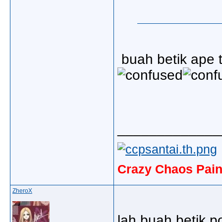
buah betik ape 
_____________
Crazy Chaos Pain
ZheroX
lah buah betik po