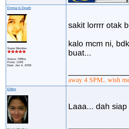
Emma Is Death
sakit lorrrr otak b
kalo mcm ni, bdk
Super Member
buat...
Status: Offline
Posts: 1268
Date:
Jan 4, 2008
_____________
away 4 SPM.. wish me
Elifen
Laaa... dah siap
_____________