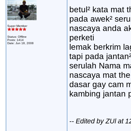
betul² kata mat 
pada awek² seru
nascaya anda ak
Super Member
perketi
Status: Offline
Posts: 1414
Date:
Jun 18, 2008
lemak berkrim la
tapi pada janta
serulah Nama ma
nascaya mat th
dasar gay cam m
kambing jantan p
-- Edited by ZUl at 