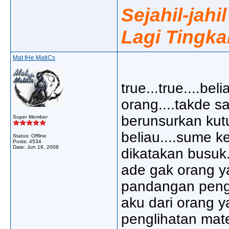
Sejahil-jahi
Lagi Tingka
Mat tHe MatiCs
true...true....b
orang....takde s
berunsurkan kutu
Super Member
beliau....sume k
Status: Offline
Posts: 4534
Date:
Jun 19, 2008
dikatakan busuk.
ade gak orang y
pandangan pengl
aku dari orang
penglihatan mate 