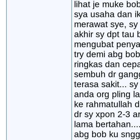
lihat je muke bo
sya usaha dan ikh
merawat sye, sy
akhir sy dpt ta
mengubat penyaki
try demi abg bob
ringkas dan cep
sembuh dr gangg
terasa sakit... sy
anda org pling l
ke rahmatullah d
dr sy xpon 2-3 ar
lama bertahan...
abg bob ku sngg