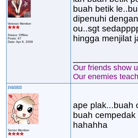
buah betik le..b
dipenuhi dengan 
Veteran Member
ou..sgt sedappp
Status: Offline
hingga menjilat ja
Posts: 47
Date:
Apr 8, 2008
_____________
Our friends show u
Our enemies teach
syaniem
ape plak...buah
buah cempedak di
hahahha
Senior Member