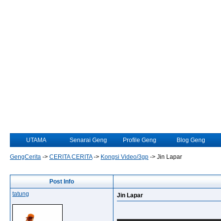
UTAMA
Senarai Geng
Profile Geng
Blog Geng
GengCerita
->
CERITA CERITA
->
Kongsi Video/3gp
->
Jin Lapar
Post Info
tatung
Jin Lapar