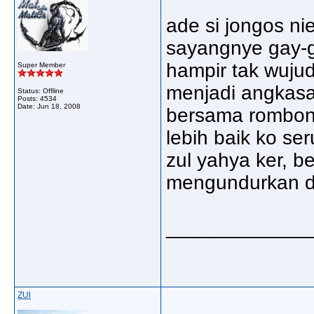
ade si jongos nie
sayangnye gay-g
hampir tak wujud
Super Member
menjadi angkas
Status: Offline
Posts: 4534
Date:
Jun 18, 2008
bersama rombong
lebih baik ko se
zul yahya ker, be
mengundurkan diri
_____________
ZUl