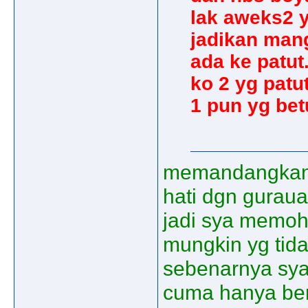
lak aweks2 y
jadikan mang
ada ke patut.
ko 2 yg patu
1 pun yg betu
memandangkan
hati dgn gurau
jadi sya memoh
mungkin yg tida
sebenarnya sya 
cuma hanya be