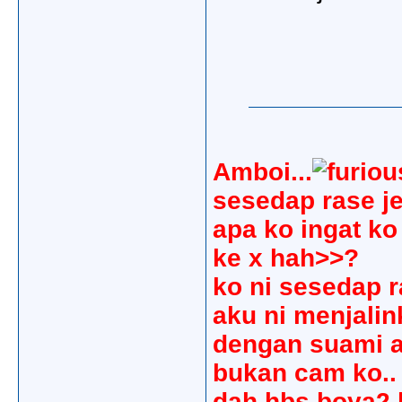
Amboi...
sesedap rase jer
apa ko ingat ko
ke x hah>>?
ko ni sesedap r
aku ni menjali
dengan suami a
bukan cam ko..
dah hbs boya2 k