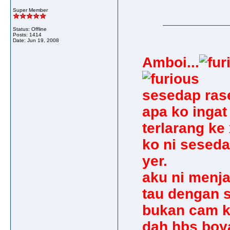
Super Member
Status: Offline
Posts: 1414
Date:
Jun 19, 2008
Amboi...
sesedap rase 
apa ko ingat
terlarang ke
ko ni seseda
yer.
aku ni menj
tau dengan s
bukan cam k
dah hbs boya