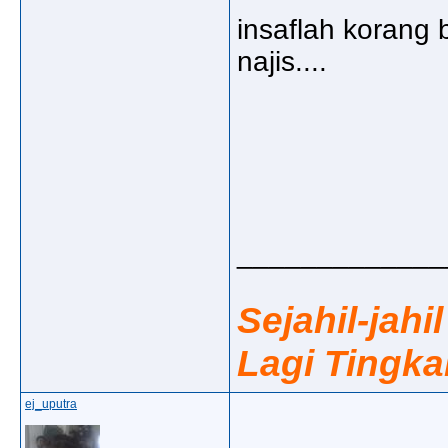
insaflah korang 
najis....
_____________
Sejahil-jahi
Lagi Tingka
ej_uputra