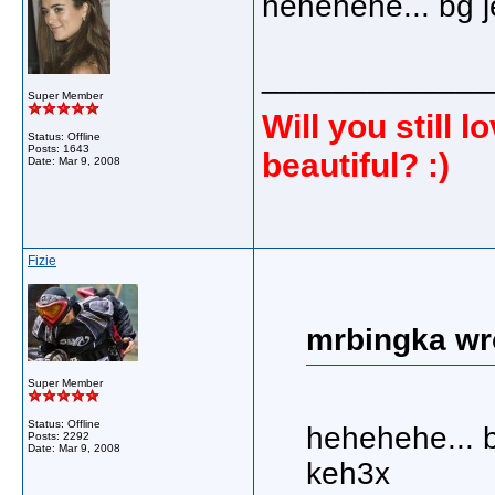
hehehehe... bg je
_____________
Super Member
Will you still
Status: Offline
Posts: 1643
beautiful? :)
Date:
Mar 9, 2008
Fizie
mrbingka wr
Super Member
Status: Offline
hehehehe... bg
Posts: 2292
Date:
Mar 9, 2008
keh3x