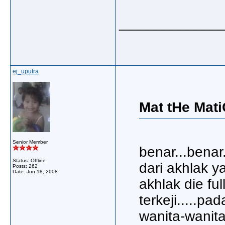
_____________
ej_uputra
Mat tHe Mati
Senior Member
benar...bena
Status: Offline
dari akhlak y
Posts: 262
Date:
Jun 18, 2008
akhlak die fu
terkeji.....p
wanita-wanita