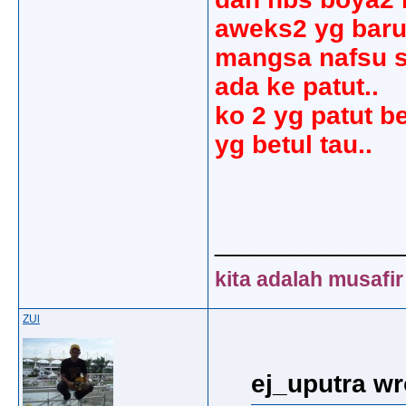
aweks2 yg baru 
mangsa nafsu s
ada ke patut..
ko 2 yg patut b
yg betul tau..
_____________
kita adalah musafir
ZUl
ej_uputra wr