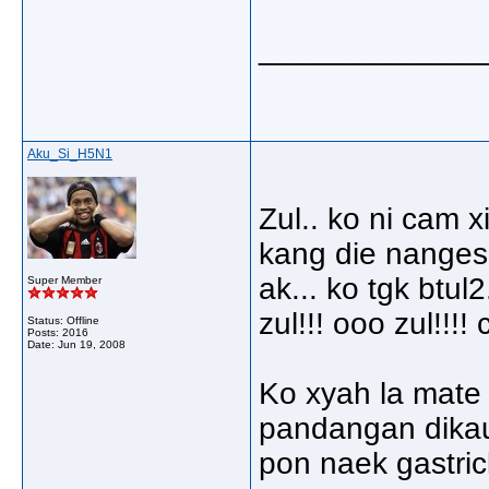
_____________
Aku_Si_H5N1
Zul.. ko ni cam x
kang die nanges s
ak... ko tgk btul2
Super Member
zul!!! ooo zul!!!
Status: Offline
Posts: 2016
Date:
Jun 19, 2008
Ko xyah la mate 
pandangan dikau
pon naek gastric