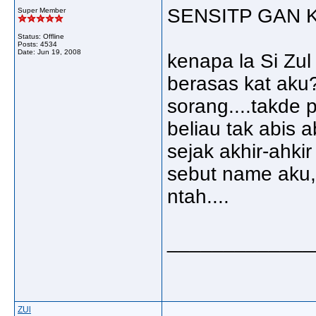
SENSITP GAN KA
Super Member
Status: Offline
Posts: 4534
Date:
Jun 19, 2008
kenapa la Si Zu
berasas kat aku?
sorang....takde 
beliau tak abis 
sejak akhir-ahki
sebut name aku, 
ntah....
_____________
ZUl