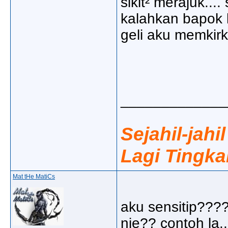
sikit² merajuk.... s
kalahkan bapok ka
geli aku memkirk
_____________
Sejahil-jahi
Lagi Tingka
Mat tHe MatiCs
aku sensitip???
nie?? contoh la