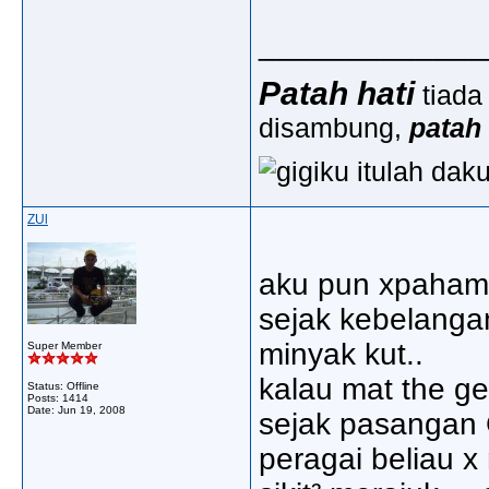
_____________
Patah hati
tiada
disambung,
patah
ZUl
aku pun xpaham k
sejak kebelanga
minyak kut..
Super Member
kalau mat the g
Status: Offline
Posts: 1414
Date:
Jun 19, 2008
sejak pasangan 
peragai beliau x