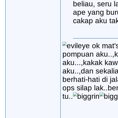
beliau, seru l
ape yang bur
cakap aku tak
ok mat's
pompuan aku..,
aku...,kakak ka
aku..,dan sekal
berhati-hati di ja
ops silap lak..b
tu..