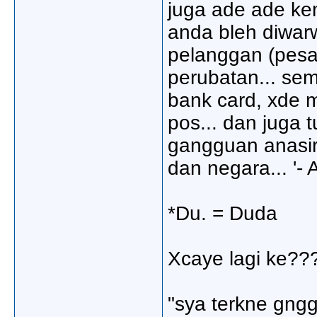
juga ade ade ke
anda bleh diwarw
pelanggan (pesak
perubatan... se
bank card, xde 
pos... dan juga 
gangguan anasir
dan negara... '- 
*Du. = Duda
Xcaye lagi ke??
"sya terkne gnggu