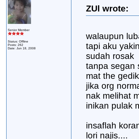
ZUl wrote:
Senior Member
walaupun lub
Status: Offline
tapi aku yak
Posts: 262
Date:
Jun 18, 2008
sudah rosak
tanpa segan s
mat the gedik
jika org nor
nak melihat m
inikan pulak 
insaflah kor
lori najis....