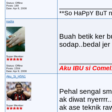
Status: Offline
_____________
Posts: 189
Date:
Apr 8, 2008
**So HaPpY BuT 
nadia
Buah betik ker 
sodap..bedal jer
Super Member
_____________
Status: Offline
Aku IBU si Comel.
Posts: 1504
Date:
Apr 9, 2008
Aku_Si_H5N1
Pehal sengal smc
ak diwat nyerrrr..
ak ase teknik ra
Super Member