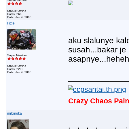
Senior Member
Status: Offline
Posts: 268
Date:
Jan 4, 2008
Fizie
aku slalunye kal
susah...bakar je 
Super Member
asapnye...hehe
Status: Offline
Posts: 2292
Date:
Jan 4, 2008
_____________
Crazy Chaos Pain
mrbingka