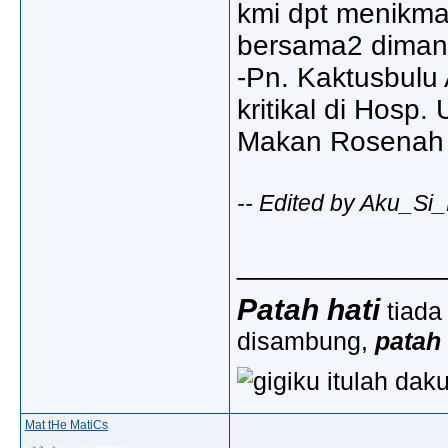
kmi dpt menikma
bersama2 dimana 
-Pn. Kaktusbulu 
kritikal di Hosp
Makan Rosenah M
-- Edited by Aku_Si
_____________
Patah hati
tiada
disambung,
patah
Mat tHe MatiCs