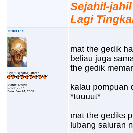
Sejahil-jahi
Lagi Tingka
Mister Rie
mat the gedik ha
beliau juga sama
the gedik meman
Chief Executive Officer
kalau pompuan da
Status: Offline
Posts: 7977
Date:
Jun 24, 2008
*tuuuut*
mat the gediks p
lubang saluran n