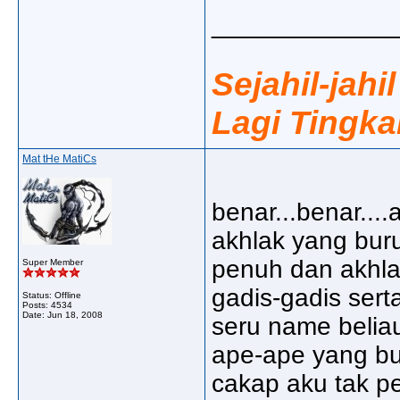
_____________
Sejahil-jahi
Lagi Tingka
Mat tHe MatiCs
benar...benar...
akhlak yang buruk
penuh dan akhlak
Super Member
gadis-gadis sert
Status: Offline
Posts: 4534
Date:
Jun 18, 2008
seru name beliau,
ape-ape yang bu
cakap aku tak pe