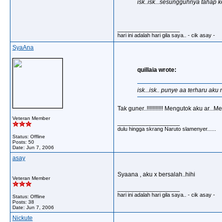
isk..isk...sesungguhnya tahap 
__________________
hari ini adalah hari gila saya.. - cik asay -
SyaAna
quillaia wrote:
isk...isk.. punye aa terharu ak
Tak guner..!!!!!!!!!!! Mengutok aku ar...Men
Veteran Member
__________________
dulu hingga skrang Naruto slamenyer......
Status: Offline
Posts: 50
Date:
Jun 7, 2006
asay
Syaana , aku x bersalah..hihi
Veteran Member
__________________
hari ini adalah hari gila saya.. - cik asay -
Status: Offline
Posts: 38
Date:
Jun 7, 2006
Nickute