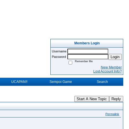
Members Login
Username
Login
Password
Remember Me
New Member
Lost Account Info?
UCAPAN!!
Sempoi Game
Search
Start A New Topic
Reply
Permalink