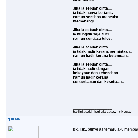
Jika ia sebuah cinta.....
ia tidak hanya berjanji..
namun sentiasa mencuba
memenangi..
Jika ia sebuah cinta.....
ia mungkin saja suci..
namun sentiasa tulus..
Jika ia sebuah cinta.....
ia tidak hadir kerana permintaan..
namun hadir kerana ketentuan...
Jika ia sebuah cinta.....
ia tidak hadir dengan
kekayaan dan kebendaan...
namun hadir kerana
pengorbanan dan kesetiaan...
__________________
hari ini adalah hari gila saya.. - cik asay -
quillaia
isk...isk.. punye aa terharu aku memba