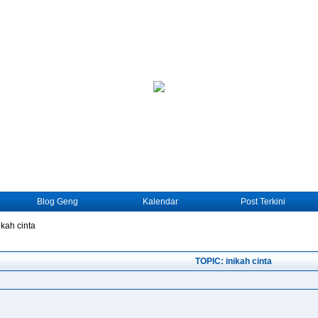
Blog Geng
Kalendar
Post Terkini
ikah cinta
TOPIC: inikah cinta