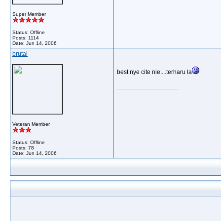
Super Member
Status: Offline
Posts: 1114
Date:
Jun 14, 2006
brutal
best nye cite nie....terharu la
__________________
Veteran Member
Status: Offline
Posts: 78
Date:
Jun 14, 2006