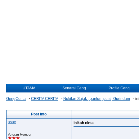
UTAMA
Senarai Geng
Profile Geng
GengCerita
->
CERITA CERITA
->
Nukilan Sajak , pantun, puisi, Gurindam
->
in
Post Info
asay
inikah cinta
Veteran Member