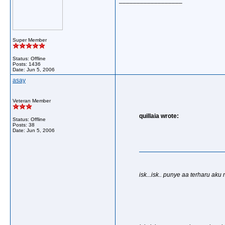
__________________
Super Member
Status: Offline
Posts: 1436
Date:
Jun 5, 2006
asay
Veteran Member
quillaia wrote:
Status: Offline
Posts: 38
Date:
Jun 5, 2006
isk...isk.. punye aa terharu ak