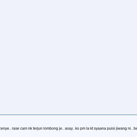
cenye.. rase cam nk terjun lombong je.. asay.. ko pm la kt syaana puisi jiwang ni..