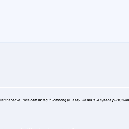
u membacenye.. rase cam nk terjun lombong je.. asay.. ko pm la kt syaana puisi jiw