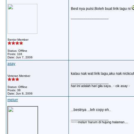
Best nya puisi.Boleh buat lirik lagu ni.
__________________
Senior Member
Status: Offline
Posts: 118
Date:
Jun 7, 2006
asay
kalau nak wat lirik lagu,aku nak nickcut
Veteran Member
__________________
hari ini adalah hari gila saya.. - cik asay -
Status: Offline
Posts: 38
Date:
Jun 8, 2006
melurr
...bestnya ...leh copy eh..
__________________
~~~~melurr harum di hujung halaman....