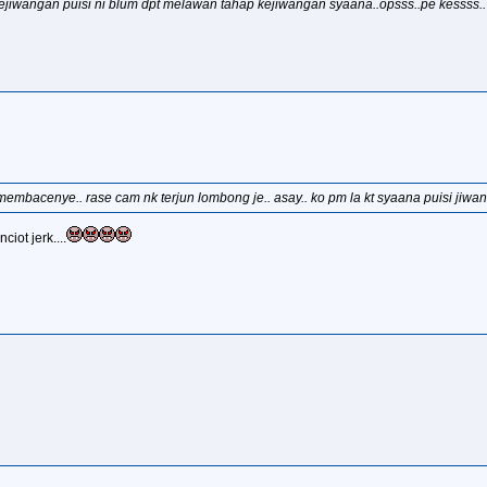
kejiwangan puisi ni blum dpt melawan tahap kejiwangan syaana..opsss..pe kessss..
u membacenye.. rase cam nk terjun lombong je.. asay.. ko pm la kt syaana puisi jiw
ciot jerk....