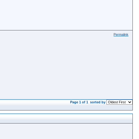
Permalink
Page 1 of 1
sorted by