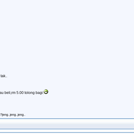
tak..
mau beli,rm 5.00 tolong bagi.
jeng..jeng..jeng..