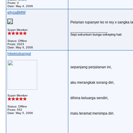
Posts: 3
Date:
May 4, 2006
ellyzaBMW
Pelarian rupanyer ko ni rey x sangka l
Super Member
__________________
Sepi sekuntum bunga sekeping hati
Status: Offline
Posts: 2023
Date:
May 4, 2006
hikekiutsangat
sepanjang perjalanan ini,
aku merangkak sorang diri,
Super Member
dihina keluarga sendiri,
Status: Offline
Posts: 552
Date:
May 5, 2006
malu teramat menimpa diri.