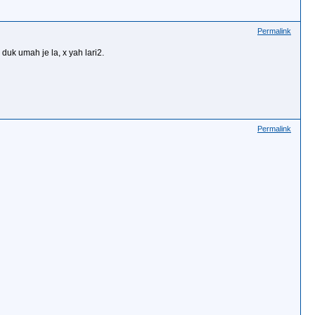
Permalink
duk umah je la, x yah lari2.
Permalink