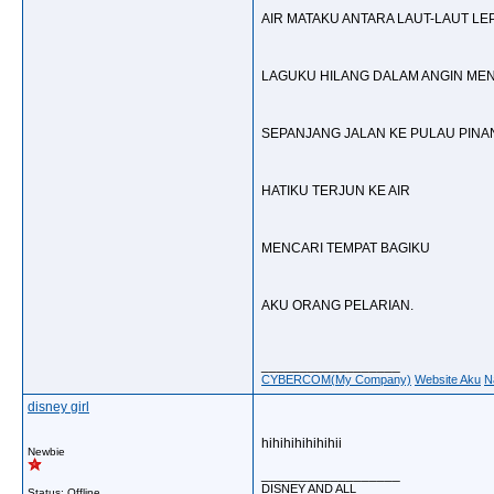
AIR MATAKU ANTARA LAUT-LAUT LE
LAGUKU HILANG DALAM ANGIN ME
SEPANJANG JALAN KE PULAU PINA
HATIKU TERJUN KE AIR
MENCARI TEMPAT BAGIKU
AKU ORANG PELARIAN.
__________________
CYBERCOM(My Company)
Website Aku
N
disney girl
hihihihihihihii
Newbie
__________________
DISNEY AND ALL
Status: Offline