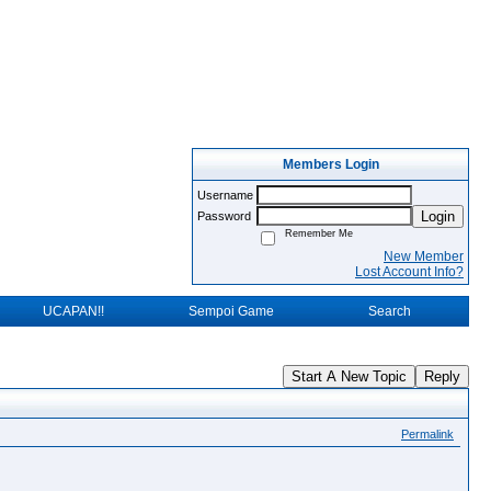
Members Login
Username
Login
Password
Remember Me
New Member
Lost Account Info?
UCAPAN!!
Sempoi Game
Search
Start A New Topic
Reply
Permalink