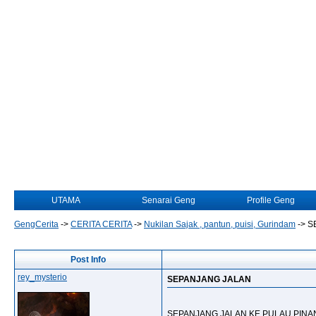
UTAMA
Senarai Geng
Profile Geng
GengCerita
->
CERITA CERITA
->
Nukilan Sajak , pantun, puisi, Gurindam
->
S
Post Info
rey_mysterio
SEPANJANG JALAN
SEPANJANG JALAN KE PULAU PINA