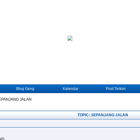
Blog Geng
Kalendar
Post Terkini
EPANJANG JALAN
TOPIC: SEPANJANG JALAN
NG