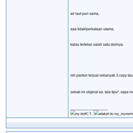
air laut pun sama,
aaa tidak!perkataan utama,
kalau tertelan salah satu darinya.
nih pantun terjual sebanyak 3 copy tau 
sebab ini oliginal aa..tala tipu²..sapa 
__________________
my idol!C.T..
adakah itu rey_mysterio?