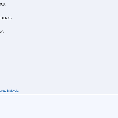
PAS,
NDERAS.
NG
aruto Malaysia