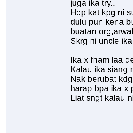
juga ika try..
Hdp kat kpg ni 
dulu pun kena b
buatan org,arwa
Skrg ni uncle ik
Ika x fham laa d
Kalau ika siang 
Nak berubat kdg
harap bpa ika x 
Liat sngt kalau n
_____________