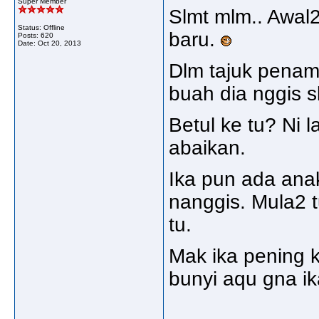
Super Member
Slmt mlm.. Awal2
Status: Offline
baru.
Posts: 620
Date:
Oct 20, 2013
Dlm tajuk penamp
buah dia nggis s
Betul ke tu? Ni l
abaikan.
Ika pun ada ana
nanggis. Mula2 t
tu.
Mak ika pening 
bunyi aqu gna ik