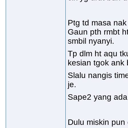
Ptg td masa nak
Gaun pth rmbt ht
smbil nyanyi.
Tp dlm ht aqu tk
kesian tgok ank 
Slalu nangis tim
je.
Sape2 yang ada 
Dulu miskin pun 