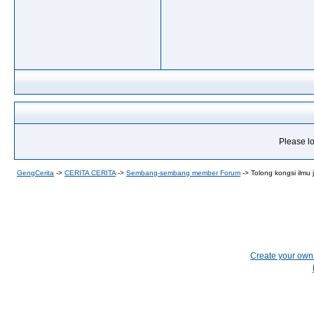
Please lo
GengCerita
->
CERITA CERITA
->
Sembang-sembang member Forum
->
Tolong kongsi ilmu 
Create your ow