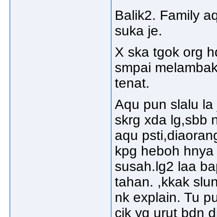
Balik2. Family 
suka je.
X ska tgok org h
smpai melambak 
tenat.
Aqu pun slalu la
skrg xda lg,sbb
aqu psti,diaoran
kpg heboh hnya 
susah.lg2 laa ba
tahan. ,kkak slu
nk explain. Tu p
cik yg urut bdn 