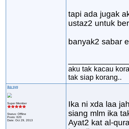
tapi ada jugak 
ustaz2 untuk be
banyak2 sabar e
_____________
aku tak kacau kora
tak siap korang..
ika syg
Ika ni xda laa ja
Super Member
siang mlm ika ta
Status: Offline
Posts: 620
Ayat2 kat al-qur
Date:
Oct 29, 2013