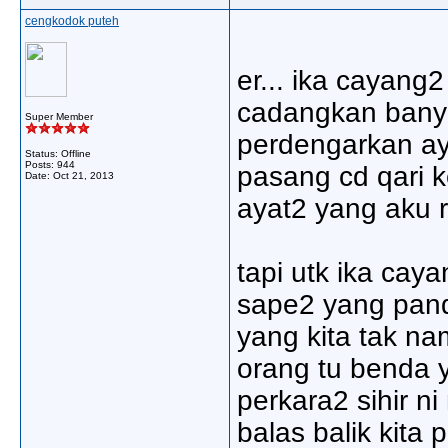
cengkodok puteh
er... ika cayang
cadangkan banyak
Super Member
perdengarkan ay
Status: Offline
Posts: 944
pasang cd qari 
Date:
Oct 21, 2013
ayat2 yang aku 
tapi utk ika cay
sape2 yang pan
yang kita tak na
orang tu benda 
perkara2 sihir ni
balas balik kita