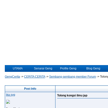
UTAMA
Senarai Geng
Profile Geng
Blog Geng
GengCerita
->
CERITA CERITA
->
Sembang-sembang member Forum
->
Tolon
Post Info
ika syg
Tolong kongsi ilmu jap