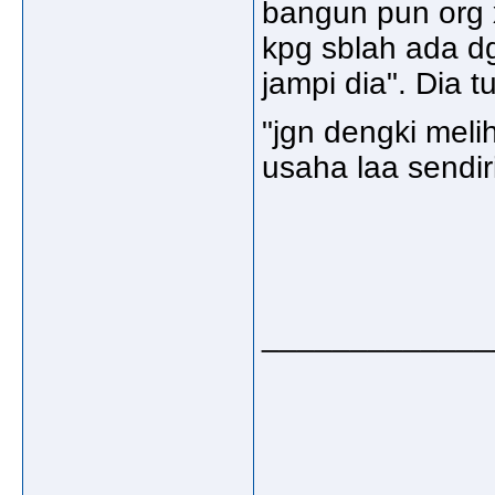
bangun pun org x
kpg sblah ada dg
jampi dia". Dia 
"jgn dengki mel
usaha laa sendiri
_____________