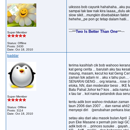
uikssss bob cayunk hahahaha...aku pun
sampai tak taw nak kira laaaa,,,dulu aku
slow sikit....mungkin disebabkan fakt
hehehe,,,pe pon gc tetap dalam hatii...
__________________
Two Is Better Than One
~~***
***~~
Super Member
Status: Offline
Posts: 2430
Date:
Oct 18, 2010
baddar
terima kasihlah cik bob wahooo keran
kat geng cerita ... barulah aku tau kes
maung, masam, kecut ko kat Geng Cerita
zaman tok adam ni .. aku x tahu pun...
SENARAI GENG ... org lelama... rose (
eloka, NN, dan moderator beso .. IKE
Batu Pahat Johor ke? kos .. ada nama n
x tau lar .. kot nama pelandok dua serup
Super Member
tentu adik bon wahoo rindukan zama
taun 2006 dan 2007 ... dan ramai ahl
Status: Offline
menyepi diri (perubahan perkara biasa 
Posts: 3114
Date:
Oct 18, 2010
setau aku dari aku masok bulan April
pun Eke Masane x pernah join lagi GC .
adik bob ni ... princes susuke .. gayah...