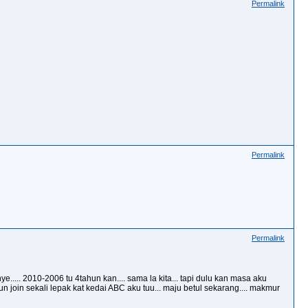
Permalink
Permalink
Permalink
e..... 2010-2006 tu 4tahun kan.... sama la kita... tapi dulu kan masa aku
 pun join sekali lepak kat kedai ABC aku tuu... maju betul sekarang.... makmur