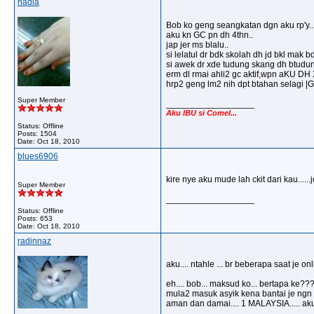
nadia
Bob ko geng seangkatan dgn aku rp'y..
aku kn GC pn dh 4thn..
jap jer ms blalu..
si lelatul dr bdk skolah dh jd bkl mak b
si awek dr xde tudung skang dh btudun
erm dl rmai ahli2 gc aktif,wpn aKU
hrp2 geng lm2 nih dpt btahan selagi |G
Super Member
__________________
Aku IBU si Comel...
Status: Offline
Posts: 1504
Date:
Oct 18, 2010
blues6906
kire nye aku mude lah ckit dari kau.....
Super Member
__________________
Status: Offline
Posts: 653
Date:
Oct 18, 2010
radinnaz
aku.... ntahle ... br beberapa saat je onli
eh.... bob... maksud ko... bertapa ke??
mula2 masuk asyik kena bantai je ngn ota
aman dan damai.... 1 MALAYSIA..... aku