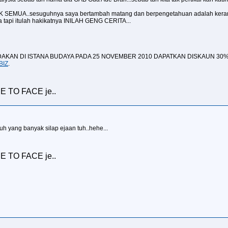
 SEMUA..sesuguhnya saya bertambah matang dan berpengetahuan adalah kerana 
a tapi itulah hakikatnya INILAH GENG CERITA...
ADAKAN DI ISTANA BUDAYA PADA 25 NOVEMBER 2010 DAPATKAN DISKAUN 3
BIZ
.
CE TO FACE je..
h yang banyak silap ejaan tuh..hehe...
CE TO FACE je..