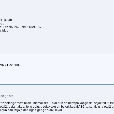
dk skolah
g..
 DH XBRP NK INGT NM2 DIAORG
c idup
.join 7 Dec 2006
ne gc nih.....
??? petang2 mcm ni aku mamai skit.... aku pun dh bertapa kat gc sini sejak 2006 rsny
i2.... sian aku.... tp tu dulu.... sejak aku dh bukak kedai ABC..... sejak tu la otai2
 pun dah terjoin dah ngna geng2 otai2 sekali.....