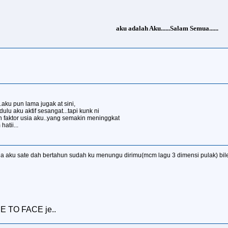
aku adalah Aku......Salam Semua......
aku pun lama jugak at sini,
dulu aku aktif sesangat...tapi kunk ni
an faktor usia aku..yang semakin meninggkat
atii...
ja aku sate dah bertahun sudah ku menungu dirimu(mcm lagu 3 dimensi pulak) bile k
CE TO FACE je..