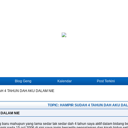
Blog Geng
Kalendar
Post Terkini
H 4 TAHUN DAH AKU DALAM NIE
TOPIC: HAMPIR SUDAH 4 TAHUN DAH AKU DAL
 DALAM NIE
baru mahupun yang lama sedar tak sedar dah 4 tahun saya aktif dalam bidang be
ggir pada 15 oct 2006 di sini saya ingin bercerita pengalaman dan kisah hidup se