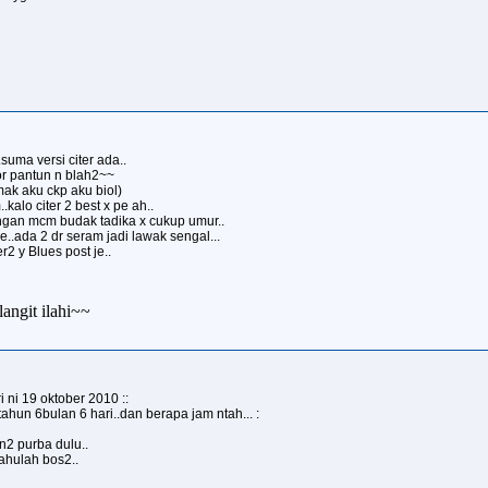
suma versi citer ada..
or pantun n blah2~~
mak aku ckp aku biol)
.kalo citer 2 best x pe ah..
rangan mcm budak tadika x cukup umur..
..ada 2 dr seram jadi lawak sengal...
2 y Blues post je..
angit ilahi~~
i ni 19 oktober 2010 ::
ahun 6bulan 6 hari..dan berapa jam ntah... :
2 purba dulu..
 tahulah bos2..