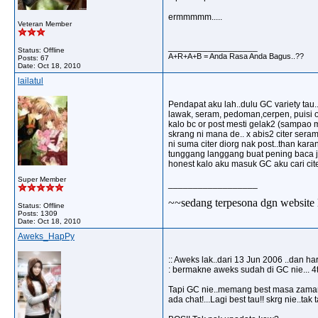
ermmmmm.....
Veteran Member
__________________
Status: Offline
A+R+A+B = Anda Rasa Anda Bagus..??
Posts: 67
Date:
Oct 18, 2010
lailatul
Pendapat aku lah..dulu GC variety tau..
lawak, seram, pedoman,cerpen, puisi 
kalo bc or post mesti gelak2 (sampao 
skrang ni mana de.. x abis2 citer seram.
ni suma citer diorg nak post..than ka
tunggang langgang buat pening baca je
honest kalo aku masuk GC aku cari citer
Super Member
__________________
~~sedang terpesona dgn website l
Status: Offline
Posts: 1309
Date:
Oct 18, 2010
Aweks_HapPy
:: Aweks lak..dari 13 Jun 2006 ..dan har
: bermakne aweks sudah di GC nie... 4t
Tapi GC nie..memang best masa zaman
ada chat!...Lagi best tau!! skrg nie..tak