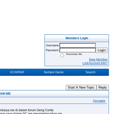
Members Login
Username
Login
Password
Remember Me
New Member
Lost Account Info?
UCAPAN!!
Sempoi Game
Search
Start A New Topic
Reply
AM NIE
Permalink
rkarya nie di dalam forum Geng Cerita
bnar saya dalam GC nie penampilan khas nie...