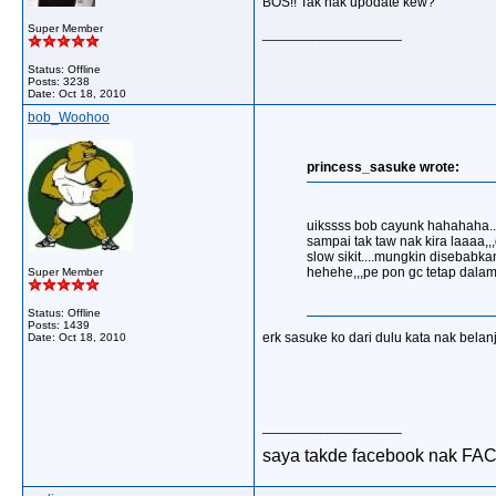
BOS!! Tak nak upodate kew?
Super Member
__________________
Status: Offline
Posts: 3238
Date:
Oct 18, 2010
bob_Woohoo
princess_sasuke wrote:
uikssss bob cayunk hahahaha...
sampai tak taw nak kira laaaa,,,
slow sikit....mungkin disebabk
hehehe,,,pe pon gc tetap dalam h
Super Member
Status: Offline
Posts: 1439
erk sasuke ko dari dulu kata nak belan
Date:
Oct 18, 2010
__________________
saya takde facebook nak FA