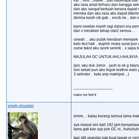
KB ... Ariff ...maliki ...dan beberapa o
aku rasa amat terharu dan bangga sekal
dan aku sangat bertuah kerana dapat
mereka dan aku rasa aku dapat diterima 
(terima kasih cik gab .. encik rie... dan 
kami newbie masih lagi dalam era pembe
dan x meraban tahap otai2 semua ...
cewah ... aku pulak meraban merepek d
kalo ikut hati .. duploh muka surat pu
cume takot aku syork senirik .. x sapa b
MAJULAH GC UNTUK AHLI-AHLINYA ..
(p/s: aku duk Johor .. jaoh la nk g Istana
lom sekali pun aku tngok teathre walo
3 selinder .. kata arip makripat ...)
__________________
make me feel it
empty shoulder
ermm.... kalau korang semua lama makna
sya masuk sini dah 192 jam bersamaan 
lama gak kan sya join GC ni...huhuhuh
tapi still xpandai nak buat lawak or ceri