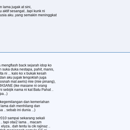
 lama jugak at sini,
 aktif sesangat...tapi kunk ni
or usia aku..yang semakin meninggkat
a mengflash back sejarah idop ko
ah suka duka nestapa, pahit, manis,
 ni ... kalo ko x bukak kesah
. dan aku jugak tengoklah juga
rosnah mat awris) mie (mie pinang),
 MASANE (ike masane ni orang
i sebijik nama ni kat Batu Pahat ..
a...)
n kegemilangan dan kemeriahan
i2 lama dah menhilang dan
.. sebab ini dunia ...)
 2010 sampai sekarang sekali
. tapi otai2 lama .. macam
 elyza.. dah tentu la cik rajinaz ..