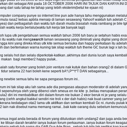
kan diri sebagai Ahli pada 18 OCTOBER 2006 HARI INI TAJUK DAN KARYA INI DI
ng dari satu tahap ke tahap yang lebih eksterim(betul ke ejaan ni)
mputer company punye so internet line pun ade hanya tahu menggunakan melalui s
 ni mula rasa2 kebas apbila menaip di laman sesawang Yahoo!! waktuh tuh ad
 yea) dan pelbagailah dan waktu tuh darah muda biasalah mata rambang je bile tgk
ah waktu kerja berlalu(waktu tuh kerja tak banyak lagi)
ta oh lupa utk pengetahuan semua waktuh tahun 2006 tuh baru je setahun habis ex
gi itu waktu nak meng
search
laman sesawang yang diminati yang digilai yang dicint
ingga kini yang direka khas utk kite semua bersuka dan happy perkataan itu adelah
ih dan bertemakan warna kuning tak silap waktuh tuh theme GC buruk lagi x lah bur
g selalu hot dan selalu diperkotak-katikan..akhirnya dari dunia lucah saya kemba
dai makan bagi member2 happy pulak..
 jadi salah satu forumer yang boleh join venture nak kutuk dan bahan orang2 di dal
h tidur selama 22 hari boleh kene seperti bA*i,P**t*T DAN sebagainya...
ang newbie semua tahu ke sapa pengasas forum ini..
orum ini tak silap aku lah sama ade dia pengasas ataupun moderator di adelah yan
il sepenuhnya oleh yang dibenci oleh smeua en rie kite :p..beliau merupakan pe
a2 diri ini menbabitkan diri dalam forum nie bukan 2 ekor beruk ni je yang selalu 
g (cehh angkut bakkul sendiri nie troli x der dah habis) nak buat camner yang 
erana kedatagan otai2 lama utk aktifkan dan serikan kembali Gc ni..riundu pulak 
i2 lain nak disebut nama memang ramai...bak kate oarang dulu sebelum kemuncul
mua ingat anda berada di forum yang diluluskan oleh undang2 dan juga anda ber
a ke titisan darah terakhir ianya bukan forum perkauman..ianya bukan forum kea
malysia sebab tuh nama dia GAB Gua Ade Bran...sebab tuh kita tak pertikai kan kau