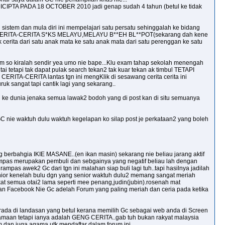
CIPTA PADA 18 OCTOBER 2010 jadi genap sudah 4 tahun (betul ke tidak
istem dan mula diri ini mempelajari satu persatu sehinggalah ke bidang
elah CERITA-CERITA S*KS MELAYU,MELAYU B**EH BL**POT(sekarang dah kene
 cerita dari satu anak mata ke satu anak mata dari satu perenggan ke satu
am so kiralah sendir yea umo nie bape...Klu exam tahap sekolah menengah
ai tetapi tak dapat pulak search tekan2 tak kuar tekan ak timbul TETAPI
 CERITA-CERITA lantas tgn ini mengKlik di sesawang cerita cerita ini
uk sangat tapi cantik lagi yang sekarang..
li ke dunia jenaka semua lawak2 bodoh yang di post kan di situ semuanya
am GC nie waktuh dulu waktuh kegelapan ko silap post je perkataan2 yang boleh
g berbahgia IKIE MASANE..(en ikan masin) sekarang nie beliau jarang aktif
rampas merupakan pembuli dan sebgainya yang negatif beliau lah dengan
rampas awek2 Gc dari tgn ini malahan siap buli lagi tuh..tapi hasilnya jadilah
junior kenelah bulu dgn yang senior waktuh dulu2 memang sangat meriah
kat semua otai2 lama seperti mee penang,judin(jubin).rosenah mat
an Facebook Nie Gc adelah Forum yang paling meriah dan ceria pada ketika
ada di landasan yang betul kerana memilih Gc sebagai web anda di Screen
gaamaan tetapi ianya adalah GENG CERITA..gab tuh bukan rakyat malaysia
m dan juga agama utk mendaftar dalam forum ini..