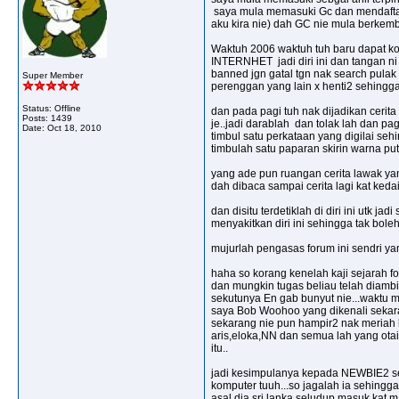
saya mula memasuki Gc dan mendaftar
aku kira nie) dah GC nie mula berkemba
Waktuh 2006 waktuh tuh baru dapat ko
INTERNHET jadi diri ini dan tangan
banned jgn gatal tgn nak search pulak
Super Member
perenggan yang lain x henti2 sehinggal
Status: Offline
dan pada pagi tuh nak dijadikan ceri
Posts: 1439
je..jadi darablah dan tolak lah dan pa
Date:
Oct 18, 2010
timbul satu perkataan yang digilai seh
timbulah satu paparan skirin warna put
yang ade pun ruangan cerita lawak yan
dah dibaca sampai cerita lagi kat ke
dan disitu terdetiklah di diri ini utk
menyakitkan diri ini sehingga tak bole
mujurlah pengasas forum ini sendri y
haha so korang kenelah kaji sejarah f
dan mungkin tugas beliau telah diamb
sekutunya En gab bunyut nie...waktu mul
saya Bob Woohoo yang dikenali sekaran
sekarang nie pun hampir2 nak meriah k
aris,eloka,NN dan semua lah yang ota
itu..
jadi kesimpulanya kepada NEWBIE2 se
komputer tuuh...so jagalah ia sehingg
asal dia sri lanka seludup masuk kat 