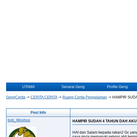
UTAMA
Senarai Geng
Profile Geng
GengCerita
->
CERITA CERITA
->
Ruang Cerita Pengalaman
->
HAMPIR SUDA
Post Info
bob_Woohoo
HAMPIR SUDAH 4 TAHUN DAH AKU
HAI dan Salam kepada rakan2 Gc yang 
saya mula memasuki sebgai ahli terpin