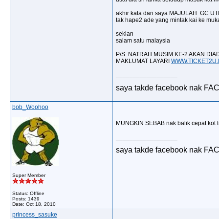
akhir kata dari saya MAJULAH GC UTK
tak hape2 ade yang mintak kai ke muk
sekian
salam satu malaysia
P/S: NATRAH MUSIM KE-2 AKAN DI
MAKLUMAT LAYARI
WWW.TICKET2U.
__________________
saya takde facebook nak FA
bob_Woohoo
MUNGKIN SEBAB nak balik cepat kot tu
__________________
saya takde facebook nak FA
Super Member
Status: Offline
Posts: 1439
Date:
Oct 18, 2010
princess_sasuke