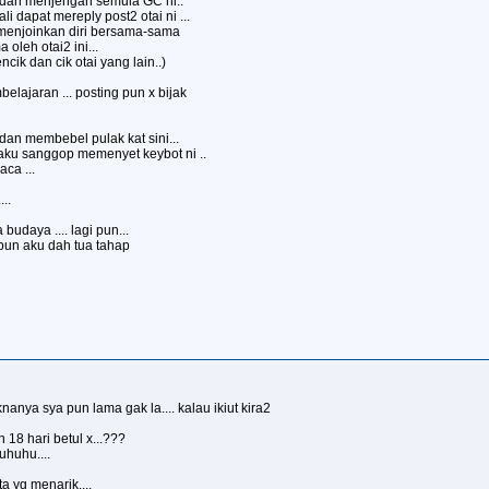
tai dah menjengah semula GC ni..
i dapat mereply post2 otai ni ...
 menjoinkan diri bersama-sama
oleh otai2 ini...
encik dan cik otai yang lain..)
lajaran ... posting pun x bijak
an membebel pulak kat sini...
n aku sanggop memenyet keybot ni ..
aca ...
..
 budaya .... lagi pun...
 pun aku dah tua tahap
nya sya pun lama gak la.... kalau ikiut kira2
18 hari betul x...???
uhuhu....
ta yg menarik....