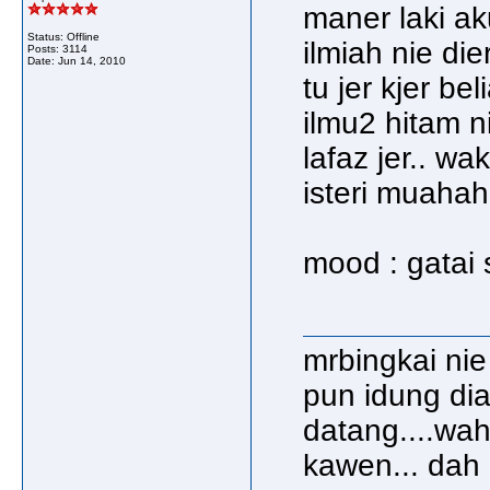
maner laki ak
Status: Offline
ilmiah nie die
Posts: 3114
Date:
Jun 14, 2010
tu jer kjer be
ilmu2 hitam ni
lafaz jer.. w
isteri muahah
mood : gatai s
mrbingkai nie
pun idung dia
datang....wa
kawen... dah