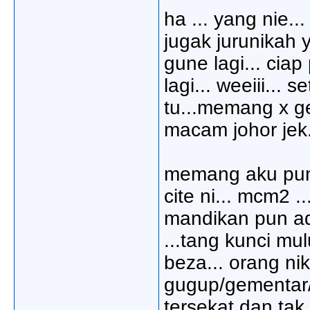
ha ... yang nie..
jugak jurunikah 
gune lagi... ciap
lagi... weeiii..
tu...memang x gen
macam johor jek..
memang aku pun
cite ni... mcm2 .
mandikan pun ad
...tang kunci mul
beza... orang ni
gugup/gementar/g
tersekat dan tak