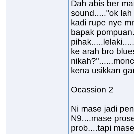
Dah abis ber ma
sound....."ok lah 
kadi rupe nye m
bapak pompuan...
pihak.....lelaki.
ke arah bro blue
nikah?"......mo
kena usikkan ga
Ocassion 2
Ni mase jadi pen
N9....mase prose
prob....tapi mas