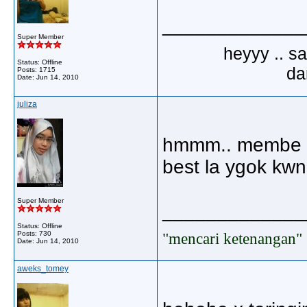
_____________
Super Member
heyyy .. s
Status: Offline
dar
Posts: 1715
Date:
Jun 14, 2010
juliza
hmmm.. membe ak
best la ygok kwn
Super Member
_____________
Status: Offline
"mencari ketenangan"
Posts: 730
Date:
Jun 14, 2010
aweks_tomey