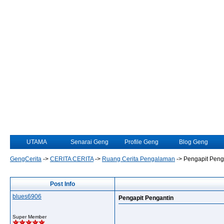
UTAMA
Senarai Geng
Profile Geng
Blog Geng
GengCerita
->
CERITA CERITA
->
Ruang Cerita Pengalaman
->
Pengapit Peng
Post Info
blues6906
Pengapit Pengantin
Super Member