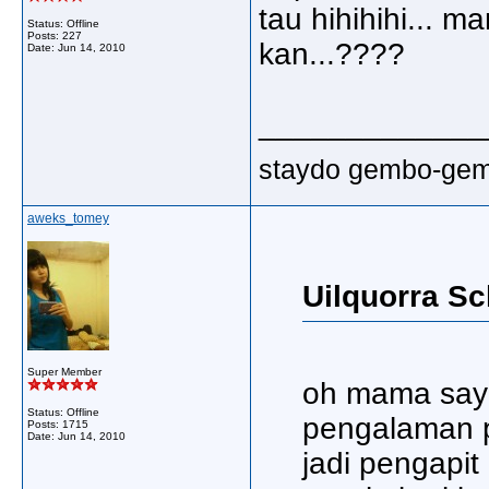
tau hihihihi... m
Status: Offline
Posts: 227
kan...????
Date:
Jun 14, 2010
_____________
staydo gembo-gembo
aweks_tomey
Uilquorra Sc
Super Member
oh mama saye
Status: Offline
pengalaman p
Posts: 1715
Date:
Jun 14, 2010
jadi pengapit