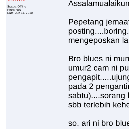
Assalamualaikum
Status: Offline
Posts: 653
Date:
Jun 11, 2010
Pepetang jemaat
posting....boring.
mengeposkan lah 
Bro blues ni mun
umur2 cam ni pu
pengapit.....ujun
pada 2 pengantin
sabtu)....sorang 
sbb terlebih keh
so, ari ni bro bl