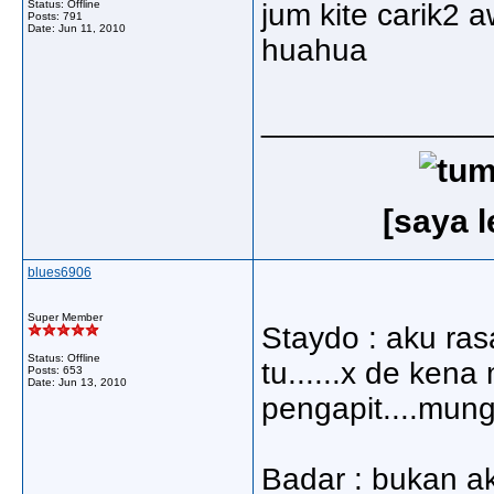
Status: Offline
jum kite carik2
Posts: 791
Date:
Jun 11, 2010
huahua
_____________
[saya 
blues6906
Super Member
Staydo : aku ras
Status: Offline
tu......x de ken
Posts: 653
Date:
Jun 13, 2010
pengapit....mungk
Badar : bukan ak