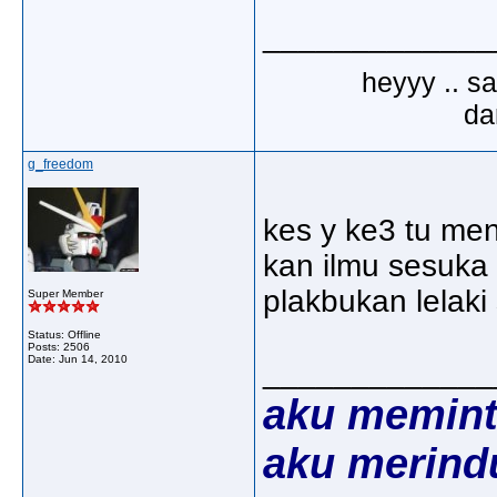
_____________
heyyy .. s
dar
g_freedom
kes y ke3 tu men
kan ilmu sesuka 
plakbukan lelaki 
Super Member
Status: Offline
Posts: 2506
Date:
Jun 14, 2010
_____________
aku memint
aku merind