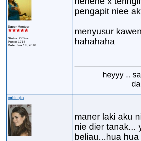
hehehe x teringi
pengapit niee a
Super Member
menyusur kawen .
Status: Offline
hahahaha
Posts: 1715
Date:
Jun 14, 2010
_____________
heyyy .. s
dar
mrbingka
maner laki aku n
nie dier tanak... 
beliau...hua hua 