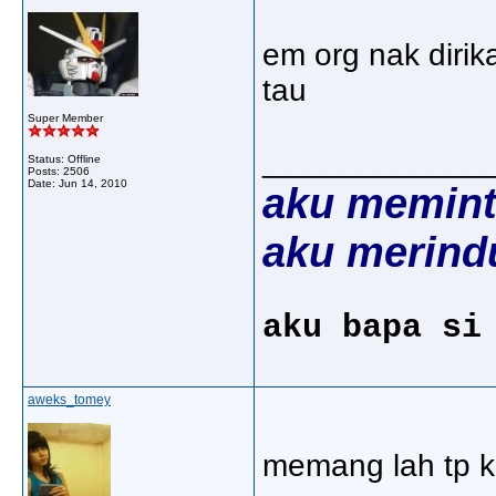
em org nak diri
tau
Super Member
_____________
Status: Offline
Posts: 2506
Date:
Jun 14, 2010
aku memint
aku merind
aku bapa si
aweks_tomey
memang lah tp k