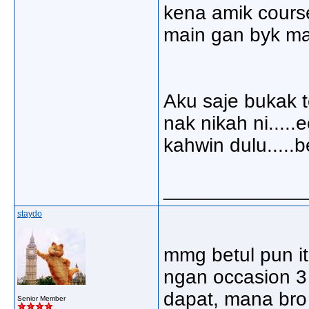
kena amik course
main gan byk m
Aku saje bukak t
nak nikah ni....
kahwin dulu.....b
_____________
staydo
mmg betul pun itu
ngan occasion 3 
dapat, mana bro 
Senior Member