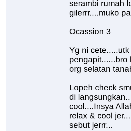
serambi rumah lo
gilerrr....muko p
Ocassion 3
Yg ni cete.....u
pengapit......br
org selatan tanah 
Lopeh check sm
di langsungkan.
cool....Insya All
relax & cool jer.
sebut jerrr...