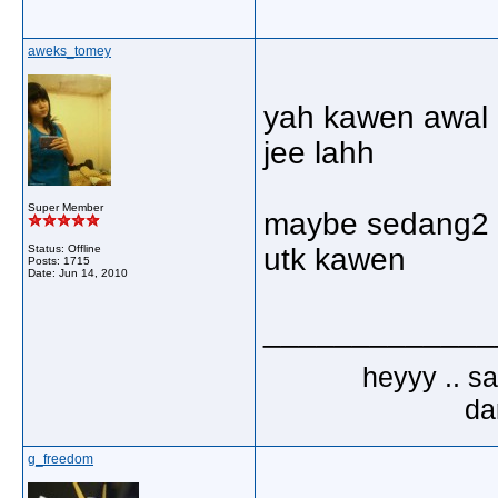
aweks_tomey
yah kawen awal ri
jee lahh
Super Member
maybe sedang2 nn
Status: Offline
utk kawen
Posts: 1715
Date:
Jun 14, 2010
_____________
heyyy .. s
dar
g_freedom