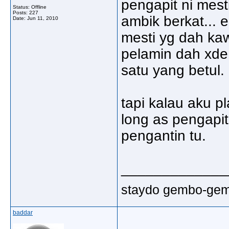
pengapit ni mest
Status: Offline
Posts: 227
ambik berkat... 
Date:
Jun 11, 2010
mesti yg dah kaw
pelamin dah xde 
satu yang betul.
tapi kalau aku p
long as pengapi
pengantin tu.
_____________
staydo gembo-gembo
baddar