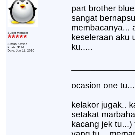
part brother blu
sangat bernapsu
membacanya... 
Super Member
keseleraan aku
Status: Offline
ku.....
Posts: 3114
Date:
Jun 11, 2010
_____________
ocasion one tu...
kelakor jugak.. ka
setakat marbaha
kacang jek tu...)
yang tu... mema