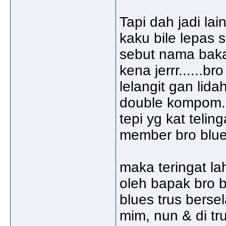
Tapi dah jadi lain
kaku bile lepas s
sebut nama bakal
kena jerrr......
lelangit gan lidah
double kompom..
tepi yg kat telin
member bro blues
maka teringat la
oleh bapak bro bl
blues trus bersel
mim, nun & di tr