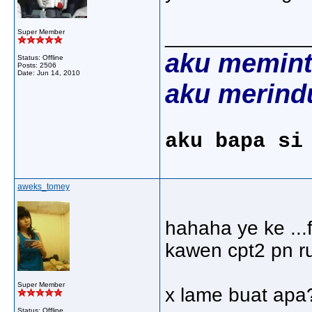
_____________
Super Member
aku memint
Status: Offline
Posts: 2506
Date:
Jun 14, 2010
aku merind
aku bapa si
aweks_tomey
hahaha ye ke ...
kawen cpt2 pn 
Super Member
x lame buat apa?
Status: Offline