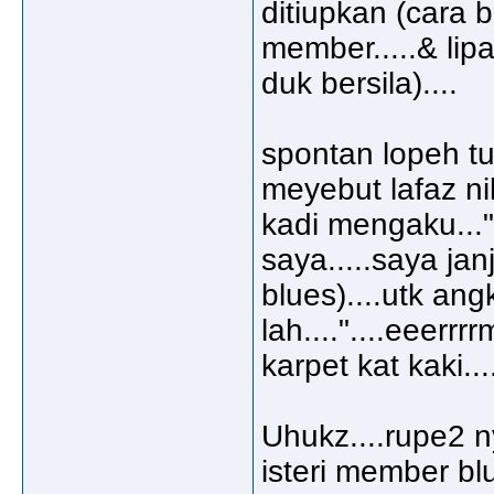
ditiupkan (cara
member.....& lip
duk bersila)....
spontan lopeh tu..
meyebut lafaz nika
kadi mengaku..."
saya.....saya jan
blues)....utk ang
lah...."....eeerr
karpet kat kaki...
Uhukz....rupe2 n
isteri member bl