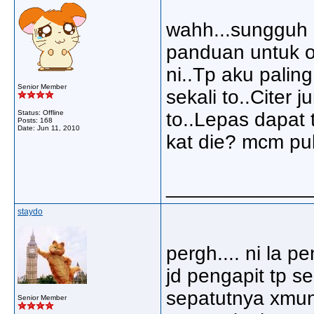
wahh...sungguh i
panduan untuk 
ni..Tp aku paling
Senior Member
sekali to..Citer
Status: Offline
to..Lepas dapat 
Posts: 168
Date:
Jun 11, 2010
kat die? mcm pul
_____________
staydo
pergh.... ni la 
jd pengapit tp s
sepatutnya xmunc
Senior Member