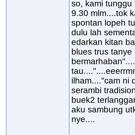
so, kami tunggu
9.30 mlm....tok 
spontan lopeh tu
dulu lah sement
edarkan kitan bad
blues trus tanye
bermarhaban"....
tau...."....eeerrm
ilham...."cam ni d
serambi tradision
buek2 terlanggar
aku sambung utk 
nye....