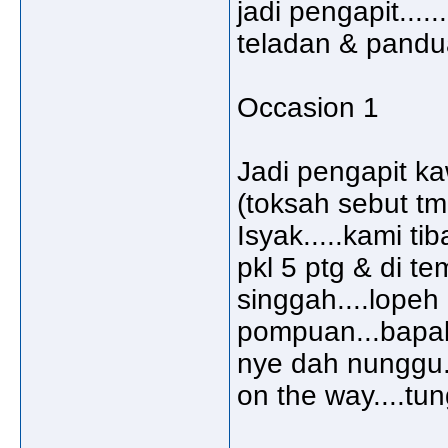
jadi pengapit....
teladan & pandua
Occasion 1
Jadi pengapit ka
(toksah sebut tmp
Isyak.....kami 
pkl 5 ptg & di t
singgah....lopeh
pompuan...bapa
nye dah nunggu.
on the way....tun