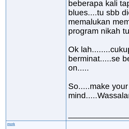
beberapa kali ta
blues....tu sbb 
memalukan membe
program nikah tu 
Ok lah........cuku
berminat.....se b
on.....
So.....make your 
mind.....Wassal
_____________
mork