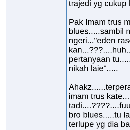
trajedi yg cukup 
Pak Imam trus m
blues.....sambil
ngeri..."eden ra
kan...???....huh
pertanyaan tu....
nikah laie".....
Ahakz......terpe
imam trus kate..
tadi....????....
bro blues.....tu
terlupe yg dia ba