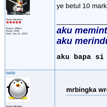
ye betul 10 mar
_____________
Super Member
aku memint
Status: Offline
Posts: 2506
Date:
Jun 14, 2010
aku merind
aku bapa si
baddar
mrbingka wr
Super Member