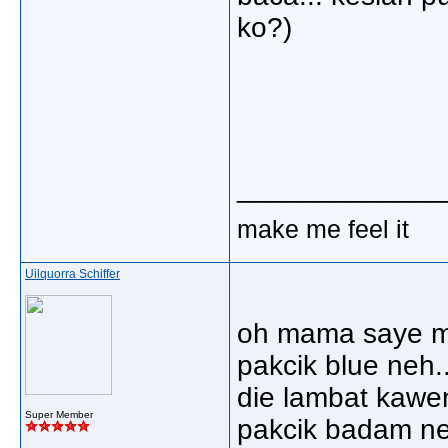
ko?)
_____________
make me feel it
Uilquorra Schiffer
oh mama saye m
pakcik blue neh.
die lambat kaweng
Super Member
pakcik badam neh