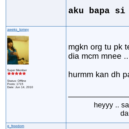
aku bapa si
aweks_tomey
mgkn org tu pk t
dia mcm mnee ..
Super Member
hurmm kan dh par
Status: Offline
Posts: 1715
Date:
Jun 14, 2010
_____________
heyyy .. s
dar
g_freedom