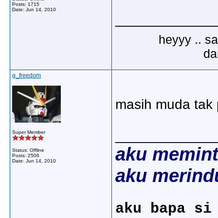
Posts: 1715
Date:
Jun 14, 2010
_____________
heyyy .. s
dar
g_freedom
masih muda tak p
_____________
Super Member
aku memint
Status: Offline
Posts: 2506
Date:
Jun 14, 2010
aku merind
aku bapa si