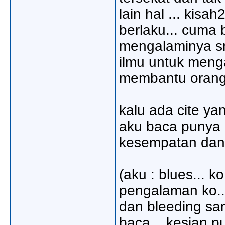
lain hal ... kis
berlaku... cuma 
mengalaminya snd
ilmu untuk mengat
membantu orang y
kalu ada cite yan
aku baca punya (
kesempatan dan t
(aku : blues... ko
pengalaman ko..ya
dan bleeding samp
baca... kesian pu