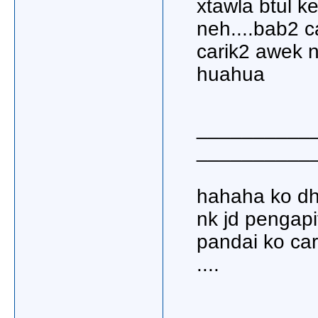
xtawla btul k
neh....bab2 c
carik2 awek 
huahua
__________
__________
hahaha ko dh
nk jd pengapi
pandai ko car
....