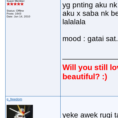
Super Member
yg pnting aku nk 
Status: Offline
aku x saba nk be
Posts: 1643
Date:
Jun 14, 2010
lalalala
mood : gatai sat..
_____________
Will you still
beautiful? :)
g_freedom
yeke awek rugi t