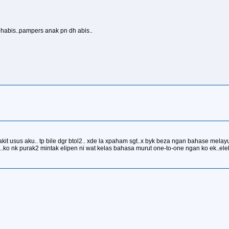
h habis..pampers anak pn dh abis..
akit usus aku.. tp bile dgr btol2.. xde la xpaham sgt..x byk beza ngan bahase melayu
?..ko nk purak2 mintak elipen ni wat kelas bahasa murut one-to-one ngan ko ek..eleh