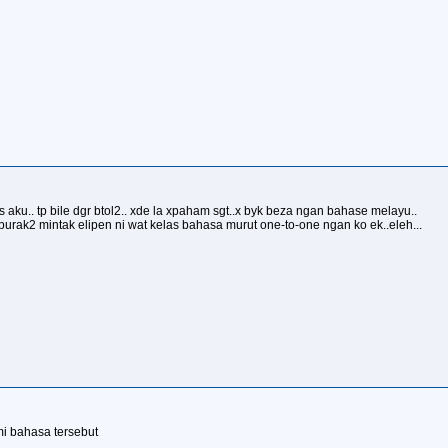
us aku.. tp bile dgr btol2.. xde la xpaham sgt..x byk beza ngan bahase melayu..
 purak2 mintak elipen ni wat kelas bahasa murut one-to-one ngan ko ek..eleh...
 bahasa tersebut