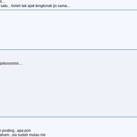
...
 satu... boleh tak ajak tengkorak ijo sama...
paluuussss....
n posting...apa pon
paham...sia sudah mulau nie