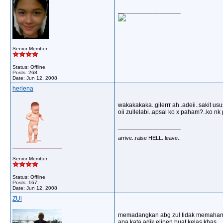
__________________
Senior Member
Status: Offline
Posts: 268
Date:
Jun 12, 2008
herlena
wakakakaka..gilerrr ah..adeii..sakit us
oii zullelabi..apsal ko x paham?..ko nk
__________________
arrive..raise HELL..leave..
Senior Member
Status: Offline
Posts: 167
Date:
Jun 12, 2008
ZUl
memadangkan abg zul tidak memahami
apa kata adik elipen buat kelas khas