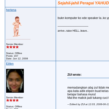
Sejahil-jahil Peragai YAHUD
herlena
bukn komputer ko xde speaker la..ko yg
__________________
arrive..raise HELL..leave..
Senior Member
Status: Offline
Posts: 167
Date:
Jun 12, 2008
Elifen
ZUl wrote:
memadangkan abg zul tidak m
apa kata adik elipen buat kelas
belajar bahasa murut
Senior Member
Mat the matick jadi tukang cuci
-- Edited by ZUl at 12:03, 2008-06-1
Status: Offline