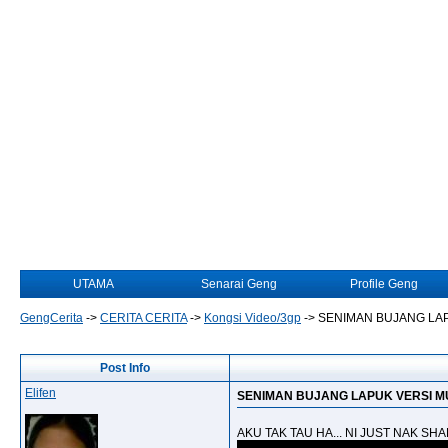
UTAMA
Senarai Geng
Profile Geng
GengCerita
->
CERITA CERITA
->
Kongsi Video/3gp
->
SENIMAN BUJANG LAP
Post Info
Elifen
SENIMAN BUJANG LAPUK VERSI M
AKU TAK TAU HA... NI JUST NAK S