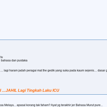
 tu
n bahasa dan pustaka
. lagi haram jadah peragai mat the gedik yang suka pada kaum sejenis.... dasar ga
I ....JAHIL Lagi Tingkah Laku ICU
asa Melayu... apasal korang tak faham? Ayat yg terakhir jer Bahasa Murut pure...