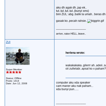
aku dh agak dh..jap ek..
tut..tut..tut..tut..(bunyi sms)
bini ZUL: abg..balik la umah.. beras d
gasak ko..pecah rahsie..
__________________
arrive..raise HELL..leave..
ZUl
herlena wrote:
wakakakaka..gilerrr ah..adeii..s
oii zullelabi..apsal ko x paham
Super Member
Status: Offline
Posts: 1414
computer aku xda speaker
Date:
Jun 12, 2008
cam maner aku nak paham...
xda bunyi pun......
__________________