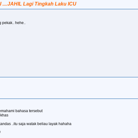
I ....JAHIL Lagi Tingkah Laku ICU
 pekak.. hehe..
emahami bahasa tersebut
 khas
 tandas ..itu saja watak beliau layak hahaha
3