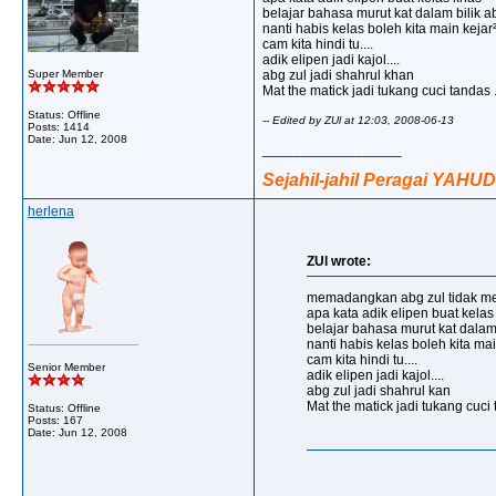
belajar bahasa murut kat dalam bilik abg
nanti habis kelas boleh kita main kejar
cam kita hindi tu....
adik elipen jadi kajol....
Super Member
abg zul jadi shahrul khan
Mat the matick jadi tukang cuci tandas 
Status: Offline
-- Edited by ZUl at 12:03, 2008-06-13
Posts: 1414
Date:
Jun 12, 2008
__________________
Sejahil-jahil Peragai YAHUD
herlena
ZUl wrote:
memadangkan abg zul tidak m
apa kata adik elipen buat kelas
belajar bahasa murut kat dalam b
nanti habis kelas boleh kita mai
cam kita hindi tu....
Senior Member
adik elipen jadi kajol....
abg zul jadi shahrul kan
Mat the matick jadi tukang cuci
Status: Offline
Posts: 167
Date:
Jun 12, 2008