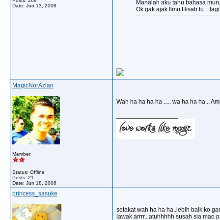
Posts: 268
Manalah aku tahu bahasa murut.
Date:
Jun 13, 2008
Ok gak ajak Ilmu Hisab tu... lagi
__________________
MagicNorAzlan
Wah ha ha ha ha ..... wa ha ha ha... Am
__________________
Member
Status: Offline
Posts: 21
Date:
Jun 18, 2008
princess_sasuke
setakat wah ha ha ha..lebih baik ko ga
lawak arrrr...atuhhhhh susah sia mao 