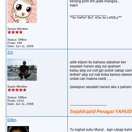
kerang pom leh jadik mangsa...
hak3
__________________
**So HaPpY BuT nOw So LoN3Ly***
Senior Member
Status: Offline
Posts: 189
Date:
Jun 11, 2008
ZUl
adik elipen itu bahasa sabahan ker
sepatah haram abg zul xpaham
kalau abg zul coll jgn pulok cakap cam
terkial² abg zul nak buka kamus dawa
untuk cari makna nanti.......
Super Member
(walapun sepatah haram aku x paham ...
Status: Offline
Posts: 1414
__________________
Date:
Jun 11, 2008
Sejahil-jahil Peragai YAHUD
Elifen
Tu loghat suku Murut... tapi cakap bah