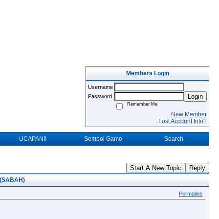
Members Login
Username
Login
Password
Remember Me
New Member
Lost Account Info?
UCAPAN!!
Sempoi Game
Search
Start A New Topic
Reply
(SABAH)
Permalink