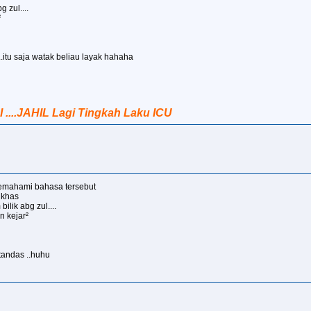
 zul....
²
..itu saja watak beliau layak hahaha
I ....JAHIL Lagi Tingkah Laku ICU
emahami bahasa tersebut
 khas
ilik abg zul....
n kejar²
 tandas ..huhu