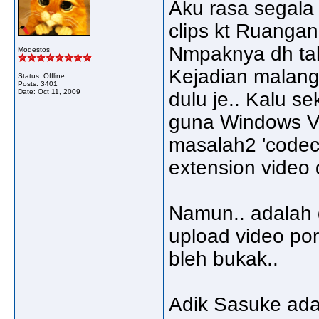
Aku rasa segala
clips kt Ruangan
Nmpaknya dh tak
Modestos
Kejadian malang 
Status: Offline
Posts: 3401
Date:
Oct 11, 2009
dulu je.. Kalu 
guna Windows Vi
masalah2 'codec 
extension video d
Namun.. adalah d
upload video por
bleh bukak..
Adik Sasuke ada