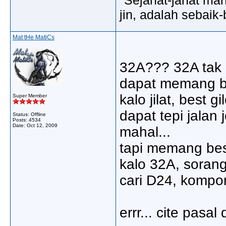
jin, adalah sebaik-
Mat tHe MatiCs
32A??? 32A tak b
dapat memang bes
kalo jilat, best g
Super Member
dapat tepi jalan j
Status: Offline
Posts: 4534
Date:
Oct 12, 2009
mahal...
tapi memang best
kalo 32A, sorang
cari D24, kompom
errr... cite pas