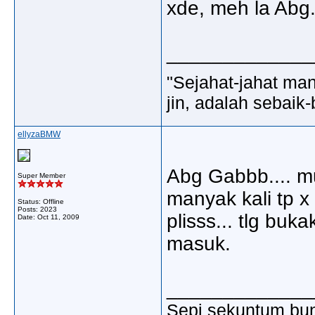
xde, meh la Abg
_____________
"Sejahat-jahat man
jin, adalah sebaik-
ellyzaBMW
Abg Gabbb.... mu
Super Member
manyak kali tp x 
Status: Offline
Posts: 2023
plisss... tlg bu
Date:
Oct 11, 2009
masuk.
_____________
Sepi sekuntum bun