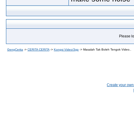
Please lo
GengCerita
->
CERITA CERITA
->
Kongsi Video/3gp
->
Masalah Tak Boleh Tengok Video..
Create your ow