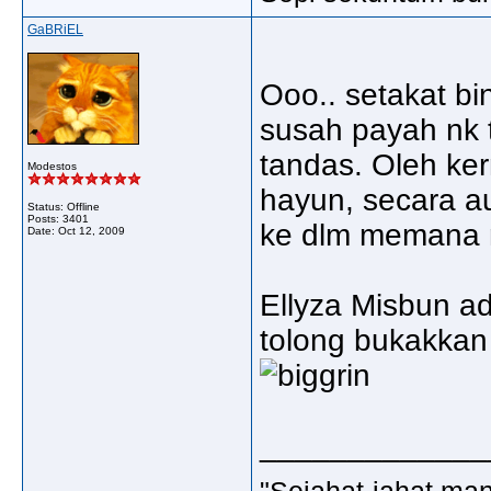
GaBRiEL
Ooo.. setakat bi
susah payah nk
tandas. Oleh ker
Modestos
hayun, secara a
Status: Offline
Posts: 3401
ke dlm memana 
Date:
Oct 12, 2009
Ellyza Misbun a
tolong bukakkan 
_____________
"Sejahat-jahat man