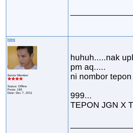
_____________
hilmi
huhuh.....nak up
pm aq.....
ni nombor tepon 
Senior Member
Status: Offline
Posts: 186
999...
Date:
Dec 7, 2011
TEPON JGN X T
_____________