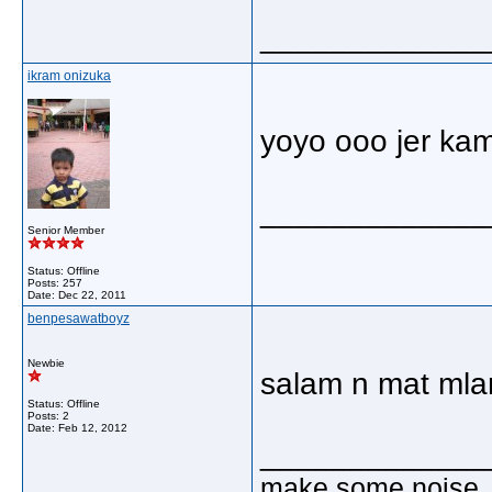
_____________
ikram onizuka
yoyo ooo jer ka
_____________
Senior Member
Status: Offline
Posts: 257
Date:
Dec 22, 2011
benpesawatboyz
Newbie
salam n mat mlam
Status: Offline
Posts: 2
Date:
Feb 12, 2012
_____________
make some noise