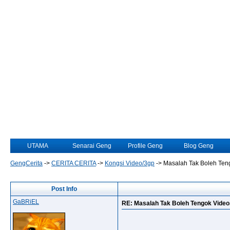
UTAMA
Senarai Geng
Profile Geng
Blog Geng
GengCerita
->
CERITA CERITA
->
Kongsi Video/3gp
->
Masalah Tak Boleh Teng
Post Info
GaBRiEL
RE: Masalah Tak Boleh Tengok Video.