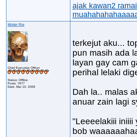
ajak kawan2 ramai2
muahahahahaaaaa!!
Mister Rie
terkejut aku... 
pun masih ada la
layan gay cam ga
Chief Executive Officer
perihal lelaki d
Status: Offline
Posts: 7977
Date:
Mar 10, 2008
Dah la.. malas a
anuar zain lagi s
"Leeeelakiii ini
bob waaaaaaha