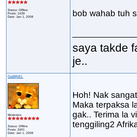
Status: Offline
bob wahab tuh s
Posts: 1439
Date:
Jan 1, 2008
_____________
saya takde
je..
GaBRiEL
Hoh! Nak sangat 
Maka terpaksa la
gak.. Terima la 
Modestos
tenggiling2 Afri
Status: Offline
Posts: 3401
Date:
Jan 1, 2008