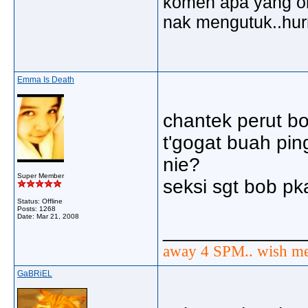
komen apa yang ora
nak mengutuk..hu
Emma Is Death
chantek perut bob
t'gogat buah pi
nie?
Super Member
seksi sgt bob pka
Status: Offline
Posts: 1268
Date:
Mar 21, 2008
_____________
away 4 SPM.. wish me
GaBRiEL