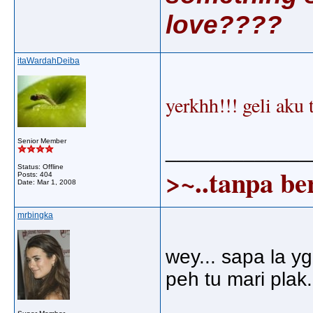
love????
itaWardahDeiba
yerkhh!!! geli aku 
Senior Member
_____________
Status: Offline
>~..tanpa ber
Posts: 404
Date:
Mar 1, 2008
mrbingka
wey... sapa la y
peh tu mari plak.