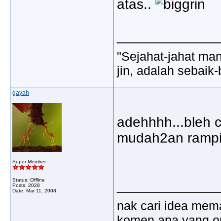
atas..
_____________
"Sejahat-jahat man
jin, adalah sebaik-
gayah
adehhhh...bleh ci
mudah2an rampi
Super Member
Status: Offline
_____________
Posts: 2028
Date:
Mar 11, 2008
nak cari idea mem
komen apa yang ora