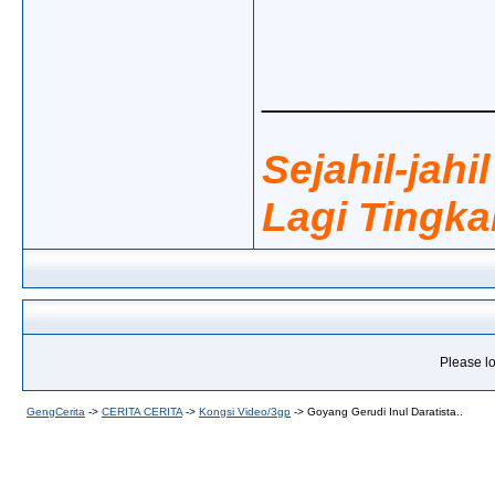
_____________
Sejahil-jahi
Lagi Tingka
Please lo
GengCerita
->
CERITA CERITA
->
Kongsi Video/3gp
->
Goyang Gerudi Inul Daratista..