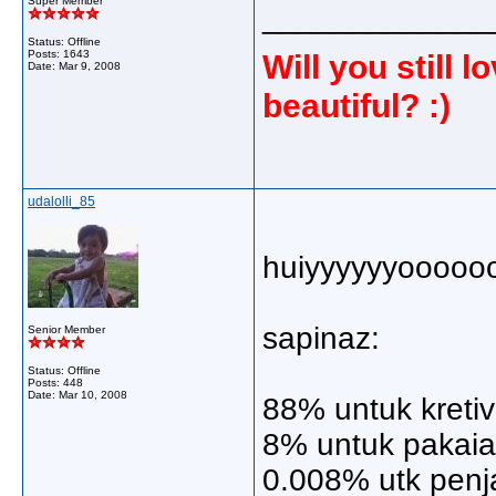
Super Member
_____________
Status: Offline
Will you still
Posts: 1643
Date:
Mar 9, 2008
beautiful? :)
udalolli_85
huiyyyyyyoooooo
sapinaz:
Senior Member
Status: Offline
Posts: 448
Date:
Mar 10, 2008
88% untuk kreti
8% untuk pakaia
0.008% utk penj