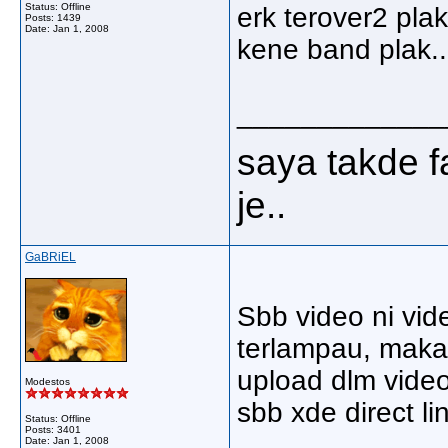
Status: Offline
erk terover2 pla
Posts: 1439
Date:
Jan 1, 2008
kene band plak..
_____________
saya takde
je..
GaBRiEL
Sbb video ni vi
terlampau, maka
upload dlm video
Modestos
sbb xde direct l
Status: Offline
Posts: 3401
Date:
Jan 1, 2008