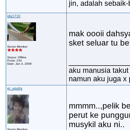
jin, adalah sebaik-
ida1710
mak oooii dahsy
sket seluar tu be
Senior Member
Status: Offline
_____________
Posts: 234
Date:
Jan 4, 2008
aku manusia takut 
namun aku juga x 
ej_uputra
mmmm..,pelik bet
perut ke punggu
musykil aku ni..
Senior Member