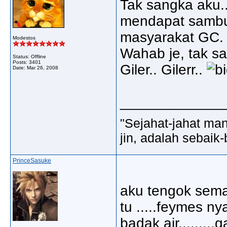
Tak sangka aku..
mendapat sambu
masyarakat GC.
Modestos
Wahab je, tak sa
Status: Offline
Posts: 3401
Giler.. Gilerr..
Date:
Mar 26, 2008
_____________
"Sejahat-jahat man
jin, adalah sebaik-
PrinceSasuke
aku tengok semac
tu .....feymes ny
badak air........