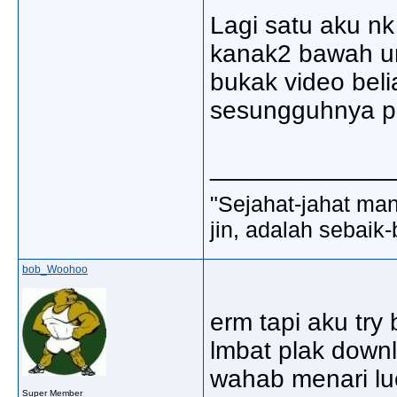
Lagi satu aku n
kanak2 bawah u
bukak video beli
sesungguhnya pi
_____________
"Sejahat-jahat man
jin, adalah sebaik-
bob_Woohoo
erm tapi aku try
lmbat plak downl
wahab menari luc
Super Member