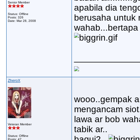
Senior Member
apabila dia teng
Status: Offline
berusaha untuk 
Posts: 326
Date:
Mar 28, 2008
wahab...bertapa 
_____________
ZheroX
wooo..gempak ar
mengancam siot.
lawa ar bob wah
Veteran Member
tabik ar..
Status: Offline
bagui2...
Posts: 47