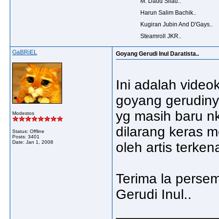
M. Daud Silau..
Harun Salim Bachik..
Kugiran Jubin And D'Gays..
Steamroll JKR..
GaBRiEL
Goyang Gerudi Inul Daratista..
Ini adalah videok
goyang gerudiny
yg masih baru n
Modestos
dilarang keras m
Status: Offline
Posts: 3401
Date:
Jan 1, 2008
oleh artis terke
Terima la pers
Gerudi Inul..