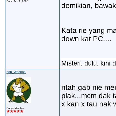
Date:
Jan 1, 2008
demikian, bawak
Kata rie yang ma
down kat PC....
_____________
Misteri, dulu, kini
bob_Woohoo
ntah gab nie men
plak...mcm dak t
x kan x tau nak 
Super Member