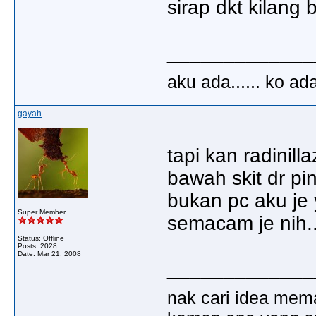
sirap dkt kilang b
_____________
aku ada...... ko ad
gayah
tapi kan radinill
bawah skit dr pi
bukan pc aku je
Super Member
semacam je nih..
Status: Offline
Posts: 2028
Date:
Mar 21, 2008
_____________
nak cari idea mem