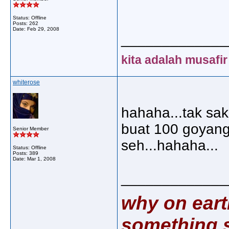
Status: Offline
Posts: 262
Date:
Feb 29, 2008
_____________
kita adalah musafir
whiterose
hahaha...tak sa
buat 100 goyang
Senior Member
seh...hahaha...
Status: Offline
Posts: 389
Date:
Mar 1, 2008
_____________
why on eart
something s