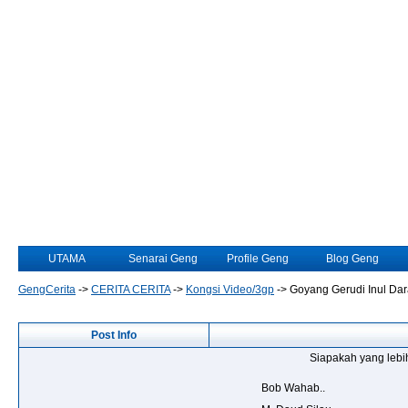
UTAMA
Senarai Geng
Profile Geng
Blog Geng
GengCerita
->
CERITA CERITA
->
Kongsi Video/3gp
->
Goyang Gerudi Inul Dara
Post Info
Siapakah yang lebi
Bob Wahab..