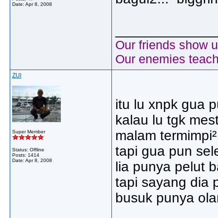
Date:
Apr 8, 2008
_____________
Our friends show u
Our enemies teach
ZUl
itu lu xnpk gua p
kalau lu tgk mest
malam termimpi² 
Super Member
tapi gua pun sel
Status: Offline
Posts: 1414
Date:
Apr 8, 2008
lia punya pelut 
tapi sayang dia 
busuk punya olan