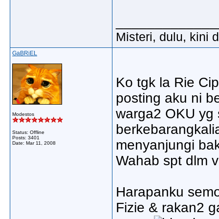
_____________
Misteri, dulu, kini
GaBRiEL
Ko tgk la Rie C
posting aku ni 
warga2 OKU yg 
Modestos
berkebarangkalia
Status: Offline
Posts: 3401
menyanjungi bak
Date:
Mar 11, 2008
Wahab spt dlm vi
Harapanku semog
Fizie & rakan2 ga