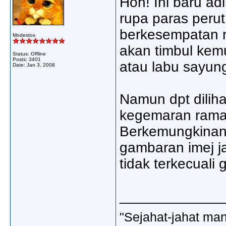
Hoh! Ini baru a
rupa paras perut
berkesempatan m
Modestos
akan timbul kemu
Status: Offline
Posts: 3401
atau labu sayun
Date:
Jan 3, 2008
Namun dpt diliha
kegemaran ramai
Berkemungkinan 
gambaran imej j
tidak terkecuali 
_____________
"Sejahat-jahat man