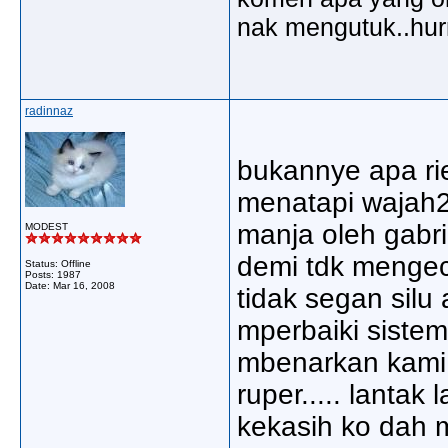
nak mengutuk..hu
radinnaz
bukannye apa rie
menatapi wajah2 
manja oleh gabrie
MODEST
demi tdk mengec
Status: Offline
Posts: 1987
Date:
Mar 16, 2008
tidak segan silu 
mperbaiki sistem
mbenarkan kami 
ruper..... lantak
kekasih ko dah m