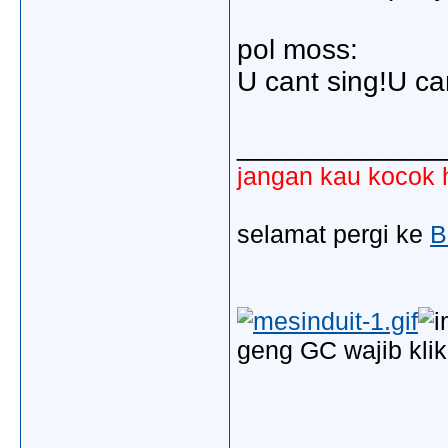
pol moss:
U cant sing!U c
_____________
jangan kau kocok 
selamat pergi ke
B
geng GC wajib klik