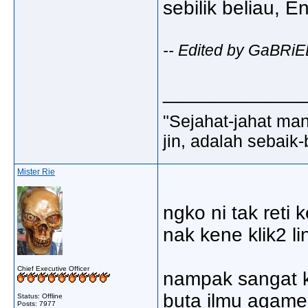
sebilik beliau, E
-- Edited by GaBRiE
_____________
"Sejahat-jahat man
jin, adalah sebaik-
Mister Rie
ngko ni tak reti
nak kene klik2 lin
Chief Executive Officer
nampak sangat ko 
buta ilmu agame 
Status: Offline
Posts: 7977