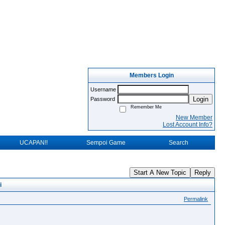
Members Login
Username
Login
Password
Remember Me
New Member
Lost Account Info?
UCAPAN!!
Sempoi Game
Search
Start A New Topic
Reply
i
Permalink