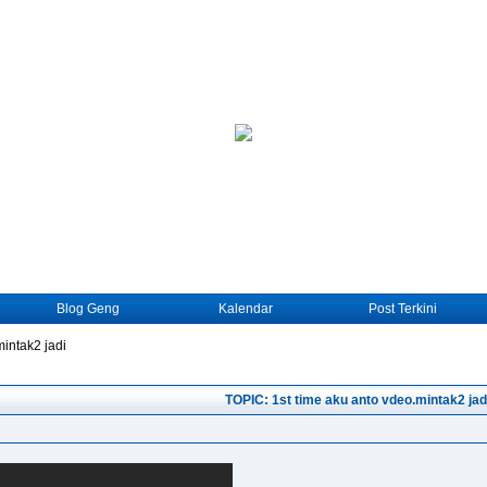
Blog Geng
Kalendar
Post Terkini
mintak2 jadi
TOPIC: 1st time aku anto vdeo.mintak2 jad