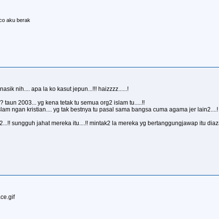
co aku berak
ik nih.... apa la ko kasut jepun...!!! haizzzz......!
 taun 2003... yg kena tetak tu semua org2 islam tu.....!!
m ngan kristian.... yg tak bestnya tu pasal sama bangsa cuma agama jer lain2....!
..!! sungguh jahat mereka itu....!! mintak2 la mereka yg bertanggungjawap itu diaz