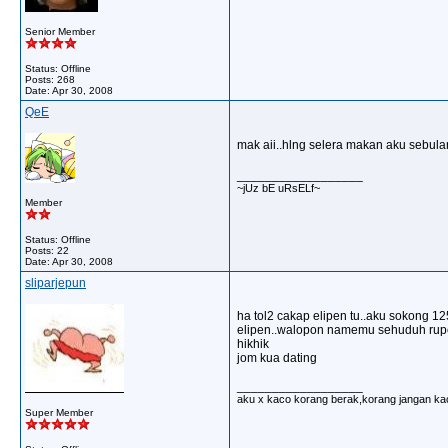
Senior Member
Status: Offline
Posts: 268
Date:
Apr 30, 2008
QeE
mak aii..hlng selera makan aku sebulan
__________________
~jUz bE uRsELf~
Member
Status: Offline
Posts: 22
Date:
Apr 30, 2008
sliparjepun
ha tol2 cakap elipen tu..aku sokong 1
elipen..walopon namemu sehuduh rupe 
hikhik
jom kua dating
__________________
aku x kaco korang berak,korang jangan ka
Super Member