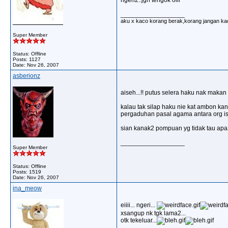
ngeri2..jgn tengok oiii
__________________
aku x kaco korang berak,korang jangan ka
Super Member
Status: Offline
Posts: 1127
Date:
Nov 26, 2007
asberionz
aiseh...!! putus selera haku nak makan nas
kalau tak silap haku nie kat ambon kan?
pergaduhan pasal agama antara org isla
sian kanak2 pompuan yg tidak tau apa2.
__________________
Super Member
Status: Offline
Posts: 1519
Date:
Nov 26, 2007
ina_meow
eiiii... ngeri...
xsangup nk tgk lama2...
otk tekeluar...