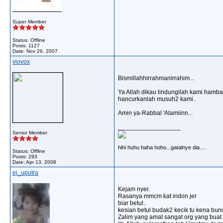
Super Member
Status: Offline
Posts: 1127
Date:
Nov 26, 2007
viovox
Bismillahhirrahmanirrahim...
Ya Allah dikau lindungilah kami hamba
hancurkanlah musuh2 kami..
Amin ya-Rabbal 'Alamiinn...
__________________
Senior Member
hihi huhu haha hoho...gatalnye dia....
Status: Offline
Posts: 293
Date:
Apr 13, 2008
ej_uputra
Kejam nyer.
Rasanya mmcm kat indon jer
biar betul..
kesian betul budak2 kecik tu kena bu
Zalim yang amat sangat org yang buat