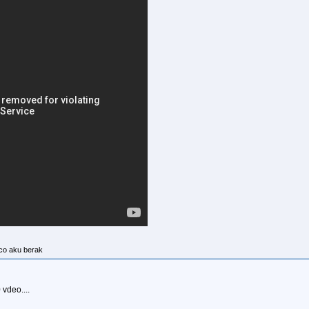
co aku berak
vdeo....