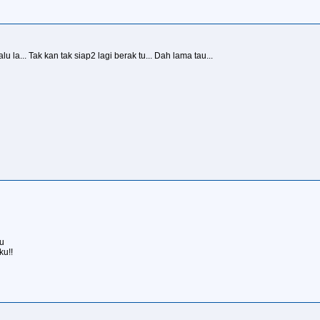
alu la... Tak kan tak siap2 lagi berak tu... Dah lama tau...
u
ku!!