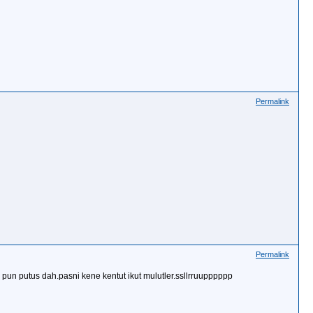
Permalink
Permalink
pun putus dah.pasni kene kentut ikut mulutler.ssllrruupppppp