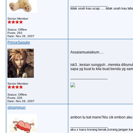
__________________
tidak usah kau ucap...... tidak usah kau la
Senior Member
Status: Offline
Posts: 293
Date:
Nov 26, 2007
PrinceSasuke
Assalamualaikum.....
isk3...kesian sungguh...mereka dibunuh 
sapa yg buat tu kita buat benda yg sa
__________________
Senior Member
Status: Offline
Posts: 326
Date:
Nov 26, 2007
sliparjepun
ambon tu kat mane?klu cik embon aku t
__________________
aku x kaco korang berak,korang jangan ka