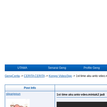
UTAMA
Senarai Geng
Profile Geng
GengCerita
->
CERITA CERITA
->
Kongsi Video/3gp
->
1st time aku anto vdeo.
Post Info
sliparjepun
1st time aku anto vdeo.mintak2 jadi