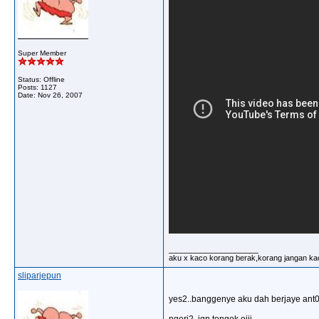
Super Member
Status: Offline
Posts: 1127
Date:
Nov 26, 2007
__________________
aku x kaco korang berak,korang jangan ka
sliparjepun
yes2..banggenye aku dah berjaye ant0 