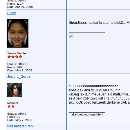
Status: Offline
Posts: 1127
Date:
Apr 30, 2008
Elifen
SiparJipun... pakai la suar tu elok2... M
__________________
Senior Member
Status: Offline
Posts: 268
Date:
May 2, 2008
JinJerz_GurLz
fuuuuuuuhhhhhhhhhhhhhhhhh........
abes gak aku tgOk v!DeO mu nih..
xsDaq lak lEh meLeLeh a!q matEr nie..
seB beK xder owg kat cn1..huhuhuuuu
aku tgOk vdeo len..perh..terkene gAk a
Member
__________________
Status: Offline
make dancing togethter!!!
Posts: 21
Date:
May 7, 2008
unit rawatan rapi