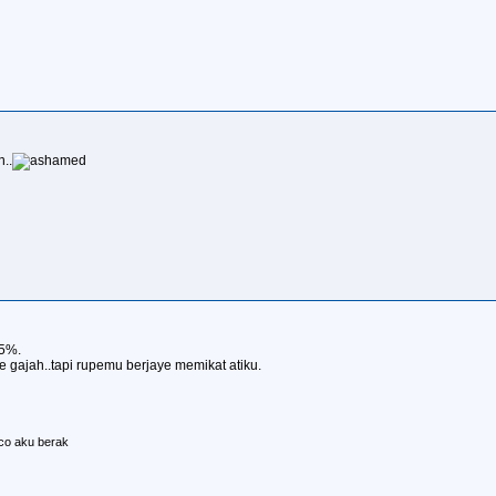
..
25%.
gajah..tapi rupemu berjaye memikat atiku.
co aku berak