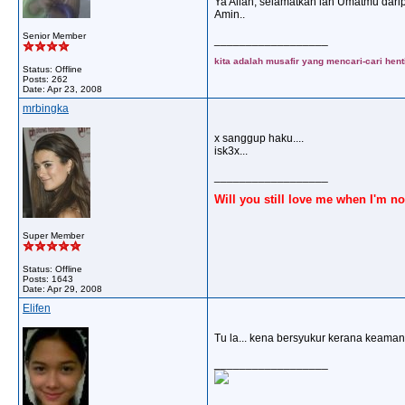
Ya Allah, selamatkan lah Umatmu dari
Amin..
Senior Member
__________________
kita adalah musafir yang mencari-cari henti
Status: Offline
Posts: 262
Date:
Apr 23, 2008
mrbingka
x sanggup haku....
isk3x...
__________________
Will you still love me when I'm no
Super Member
Status: Offline
Posts: 1643
Date:
Apr 29, 2008
Elifen
Tu la... kena bersyukur kerana keaman
__________________