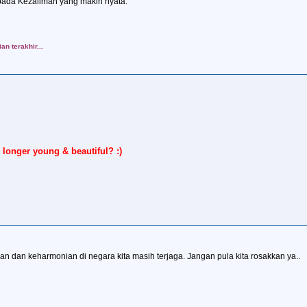
pada Kezaliman yang makin nyata.
an terakhir...
 longer young & beautiful? :)
an dan keharmonian di negara kita masih terjaga. Jangan pula kita rosakkan ya..