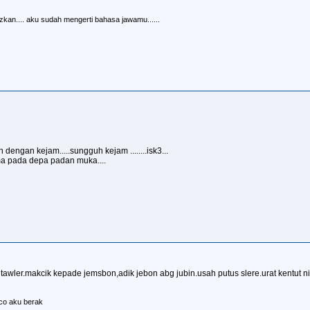
fazkan.... aku sudah mengerti bahasa jawamu......
dengan kejam.....sungguh kejam ........isk3...
ma pada depa padan muka....
awler.makcik kepade jemsbon,adik jebon abg jubin.usah putus slere.urat kentut ni 
co aku berak