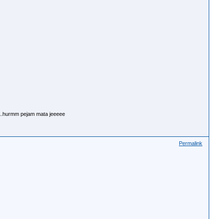
k..hurmm pejam mata jeeeee
Permalink