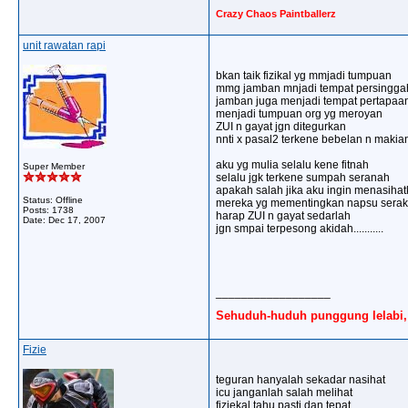
Crazy Chaos Paintballerz
unit rawatan rapi
bkan taik fizikal yg mmjadi tumpuan
mmg jamban mnjadi tempat persingg
jamban juga menjadi tempat pertapaa
menjadi tumpuan org yg meroyan
ZUI n gayat jgn ditegurkan
nnti x pasal2 terkene bebelan n makia
aku yg mulia selalu kene fitnah
Super Member
selalu jgk terkene sumpah seranah
apakah salah jika aku ingin menasiha
Status: Offline
mereka yg mementingkan napsu sera
Posts: 1738
harap ZUI n gayat sedarlah
Date:
Dec 17, 2007
jgn smpai terpesong akidah...........
__________________
Sehuduh-huduh punggung lelabi, 
Fizie
teguran hanyalah sekadar nasihat
icu janganlah salah melihat
fiziekal tahu pasti dan tepat