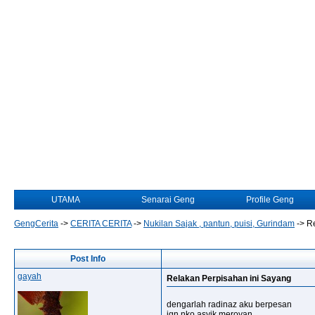
UTAMA
Senarai Geng
Profile Geng
GengCerita
->
CERITA CERITA
->
Nukilan Sajak , pantun, puisi, Gurindam
->
Re
Post Info
gayah
Relakan Perpisahan ini Sayang
dengarlah radinaz aku berpesan
jgn nko asyik meroyan