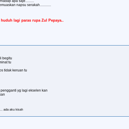
dap apa saje..........
uaskan napsu serakah.............
huduh lagi paras rupa Zul Pepaya..
i begitu
inat tu
s tidak keruan tu
t pengganti yg lagi ekselen kan
kan
... ada aku kisah