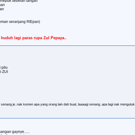
ertepuk sebelah tangan
han
kan
 teman seranjang RIEpan)
huduh lagi paras rupa Zul Pepaya..
 pilu
i ZUI
senang je..nak komen apa yang orang lain dah buat, laaaagi senang..apa lagi nak mengutu
sangan gaynye......