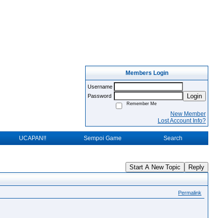
Members Login
Username
Login
Password
Remember Me
New Member
Lost Account Info?
UCAPAN!!
Sempoi Game
Search
Start A New Topic
Reply
Permalink