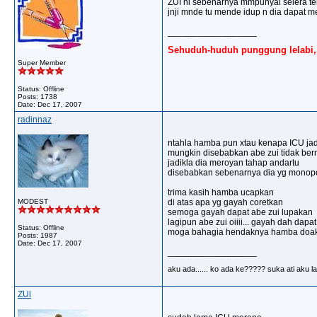
ZUI ni sebenarnya mmpunyai selera terha
jnji mnde tu mende idup n dia dapat mem
__________________
Sehuduh-huduh punggung lelabi, 
Super Member
Status: Offline
Posts: 1738
Date:
Dec 17, 2007
radinnaz
ntahla hamba pun xtau kenapa ICU jad
mungkin disebabkan abe zui tidak berm
jadikla dia meroyan tahap andartu
disebabkan sebenarnya dia yg monopo
trima kasih hamba ucapkan
MODEST
di atas apa yg gayah coretkan
semoga gayah dapat abe zui lupakan
lagipun abe zui oiiii... gayah dah dapa
Status: Offline
moga bahagia hendaknya hamba doa
Posts: 1987
Date:
Dec 17, 2007
__________________
aku ada...... ko ada ke????? suka ati aku la
ZUl