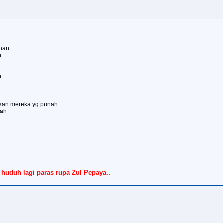
ahan
n
n
tkan mereka yg punah
kah
huduh lagi paras rupa Zul Pepaya..