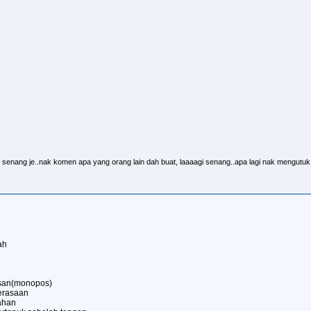
senang je..nak komen apa yang orang lain dah buat, laaaagi senang..apa lagi nak mengutu
ah
san(monopos)
perasaan
ahan