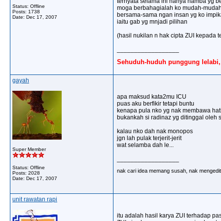
ternyata selama ini hanya hamba yg b
Status: Offline
moga berbahagialah ko mudah-muda
Posts: 1738
bersama-sama ngan insan yg ko impi
Date:
Dec 17, 2007
iaitu gab yg mnjadi pilihan
(hasil nukilan n hak cipta ZUI kepada
__________________
Sehuduh-huduh punggung lelabi, 
gayah
apa maksud kata2mu ICU
puas aku berfikir tetapi buntu
kenapa pula nko yg nak membawa hati
bukankah si radinaz yg ditinggal oleh s
kalau nko dah nak monopos
jgn lah pulak terjerit-jerit
wat selamba dah le...
Super Member
__________________
Status: Offline
nak cari idea memang susah, nak mengedit 
Posts: 2028
Date:
Dec 17, 2007
unit rawatan rapi
itu adalah hasil karya ZUI terhadap pa