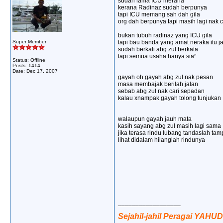
sudah lama ICU merana
kerana Radinaz sudah berpunya
tapi ICU memang sah dah gila
org dah berpunya tapi masih lagi nak 
bukan tubuh radinaz yang ICU gila
Super Member
tapi bau banda yang amat neraka itu j
sudah berkali abg zul berkata
tapi semua usaha hanya sia²
Status: Offline
Posts: 1414
Date:
Dec 17, 2007
gayah oh gayah abg zul nak pesan
masa membajak berilah jalan
sebab abg zul nak cari sepadan
kalau xnampak gayah tolong tunjukan
walaupun gayah jauh mata
kasih sayang abg zul masih lagi sama
jika terasa rindu lubang tandaslah ta
lihat didalam hilanglah rindunya
__________________
Sejahil-jahil Peragai YAHUD