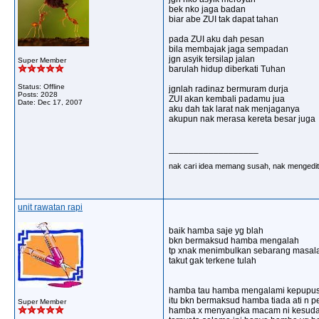
bek nko jaga badan
biar abe ZUI tak dapat tahan
pada ZUI aku dah pesan
bila membajak jaga sempadan
jgn asyik tersilap jalan
Super Member
barulah hidup diberkati Tuhan
Status: Offline
jgnlah radinaz bermuram durja
Posts: 2028
ZUI akan kembali padamu jua
Date:
Dec 17, 2007
aku dah tak larat nak menjaganya
akupun nak merasa kereta besar juga
__________________
nak cari idea memang susah, nak mengedit 
unit rawatan rapi
baik hamba saje yg blah
bkn bermaksud hamba mengalah
tp xnak menimbulkan sebarang masal
takut gak terkene tulah
hamba tau hamba mengalami kepupu
itu bkn bermaksud hamba tiada ati n 
Super Member
hamba x menyangka macam ni kesud