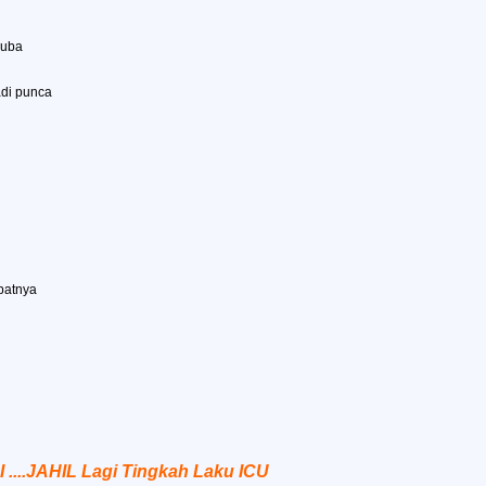
cuba
adi punca
mpatnya
I ....JAHIL Lagi Tingkah Laku ICU