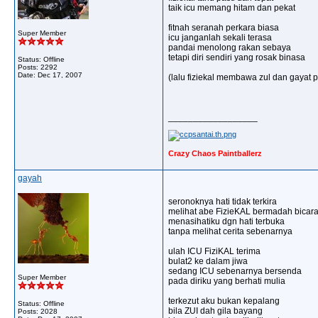
taik icu memang hitam dan pekat
fitnah seranah perkara biasa
Super Member
icu janganlah sekali terasa
pandai menolong rakan sebaya
tetapi diri sendiri yang rosak binasa
Status: Offline
Posts: 2292
Date:
Dec 17, 2007
(lalu fiziekal membawa zul dan gayat p
__________________
Crazy Chaos Paintballerz
gayah
seronoknya hati tidak terkira
melihat abe FizieKAL bermadah bicar
menasihatiku dgn hati terbuka
tanpa melihat cerita sebenarnya
ulah ICU FiziKAL terima
bulat2 ke dalam jiwa
sedang ICU sebenarnya bersenda
Super Member
pada diriku yang berhati mulia
terkezut aku bukan kepalang
Status: Offline
bila ZUI dah gila bayang
Posts: 2028