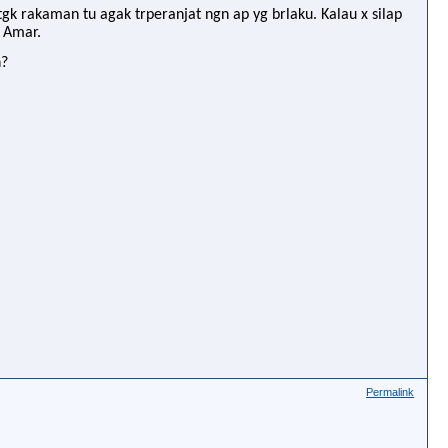
tgk rakaman tu agak trperanjat ngn ap yg brlaku. Kalau x silap
g Amar.
n?
Permalink