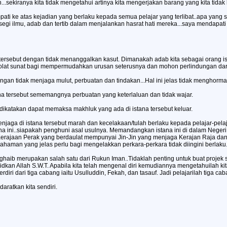
n...sekiranya kita tidak mengetahui artinya kita mengerjakan barang yang kita tid
ti ke atas kejadian yang berlaku kepada semua pelajar yang terlibat..apa yang s
i segi ilmu, adab dan tertib dalam menjalankan hasrat hati mereka...saya menda
tersebut dengan tidak menanggalkan kasut. Dimanakah adab kita sebagai orang is
at sunat bagi mempermudahkan urusan seterusnya dan mohon perlindungan dari 
an tidak menjaga mulut, perbuatan dan tindakan...Hal ini jelas tidak menghormati
na tersebut sememangnya perbuatan yang keterlaluan dan tidak wajar.
katakan dapat memaksa makhluk yang ada di istana tersebut keluar.
aga di istana tersebut marah dan kecelakaan/tulah berlaku kepada pelajar-pelaja
na ini..siapakah penghuni asal usulnya. Memandangkan istana ini di dalam Negeri
 Kerajaan Perak yang berdaulat mempunyai Jin-Jin yang menjaga Kerajan Raja dan 
haman yang jelas perlu bagi mengelakkan perkara-perkara tidak diingini berlaku
b merupakan salah satu dari Rukun Iman..Tidaklah penting untuk buat projek sepert
kan Allah S.W.T. Apabila kita telah mengenal diri kemudiannya mengetahuilah kit
rdiri dari tiga cabang iaitu Usulluddin, Fekah, dan tasauf. Jadi pelajarilah tiga ca
ratkan kita sendiri.