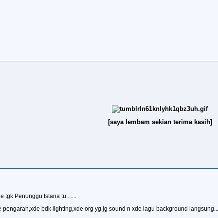
[saya lembam sekian terima kasih]
 tgk Penunggu Istana tu.......
de pengarah,xde bdk lighting,xde org yg jg sound n xde lagu background langsung....