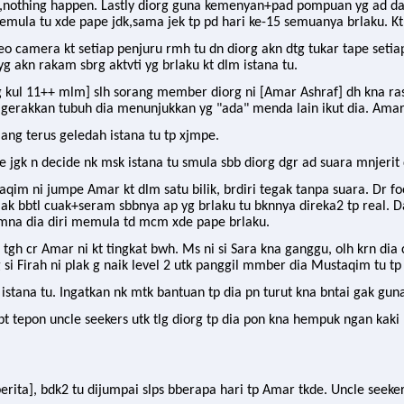
 tu,nothing happen. Lastly diorg guna kemenyan+pad pompuan yg ad d
mula tu xde pape jdk,sama jek tp pd hari ke-15 semuanya brlaku. Kt si
eo camera kt setiap penjuru rmh tu dn diorg akn dtg tukar tape seti
yg akn rakam sbrg aktvti yg brlaku kt dlm istana tu.
g kul 11++ mlm] slh sorang member diorg ni [Amar Ashraf] dh kna ra
 gerakkan tubuh dia menunjukkan yg "ada" menda lain ikut dia. Amar
ng terus geledah istana tu tp xjmpe.
mpe jgk n decide nk msk istana tu smula sbb diorg dgr ad suara mnjerit
taqim ni jumpe Amar kt dlm satu bilik, brdiri tegak tanpa suara. Dr 
 ak bbtl cuak+seram sbbnya ap yg brlaku tu bknnya direka2 tp real. D
cmna dia diri memula td mcm xde pape brlaku.
gh cr Amar ni kt tingkat bwh. Ms ni si Sara kna ganggu, olh krn dia 
g si Firah ni plak g naik level 2 utk panggil mmber dia Mustaqim tu 
istana tu. Ingatkan nk mtk bantuan tp dia pn turut kna bntai gak gun
pt tepon uncle seekers utk tlg diorg tp dia pon kna hempuk ngan kak
rita], bdk2 tu dijumpai slps bberapa hari tp Amar tkde. Uncle seeker