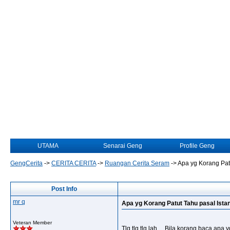
UTAMA
Senarai Geng
Profile Geng
GengCerita
->
CERITA CERITA
->
Ruangan Cerita Seram
->
Apa yg Korang Pat
Post Info
mr q
Apa yg Korang Patut Tahu pasal Ista
Veteran Member
Tlg,tlg,tlg lah.....Bila korang baca apa