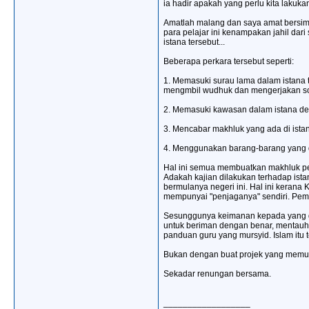
ia hadir apakah yang perlu kita lakuka
Amatlah malang dan saya amat bersimpa
para pelajar ini kenampakan jahil dar
istana tersebut...
Beberapa perkara tersebut seperti:
1. Memasuki surau lama dalam istana 
mengmbil wudhuk dan mengerjakan sol
2. Memasuki kawasan dalam istana deng
3. Mencabar makhluk yang ada di ista
4. Menggunakan barang-barang yang di
Hal ini semua membuatkan makhluk penj
Adakah kajian dilakukan terhadap ista
bermulanya negeri ini. Hal ini kerana
mempunyai "penjaganya" sendiri. Pema
Sesunggunya keimanan kepada yang ghai
untuk beriman dengan benar, mentauhid
panduan guru yang mursyid. Islam itu te
Bukan dengan buat projek yang memuda
Sekadar renungan bersama.
__________________