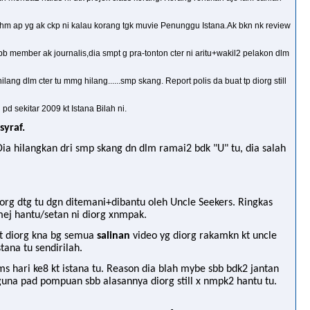
n phm ap yg ak ckp ni kalau korang tgk muvie Penunggu Istana.Ak bkn nk review
b member ak journalis,dia smpt g pra-tonton cter ni aritu+wakil2 pelakon dlm
ilang dlm cter tu mmg hilang......smp skang. Report polis da buat tp diorg still
d sekitar 2009 kt Istana Bilah ni.
yraf.
ia hilangkan dri smp skang dn dlm ramai2 bdk "U" tu, dia salah
Diorg dtg tu dgn ditemani+dibantu oleh Uncle Seekers. Ringkas
 imej hantu/setan ni diorg xnmpak.
rat diorg kna bg semua
salinan
video yg diorg rakamkn kt uncle
tana tu sendirilah.
 ms hari ke8 kt istana tu. Reason dia blah mybe sbb bdk2 jantan
 guna pad pompuan sbb alasannya diorg still x nmpk2 hantu tu.