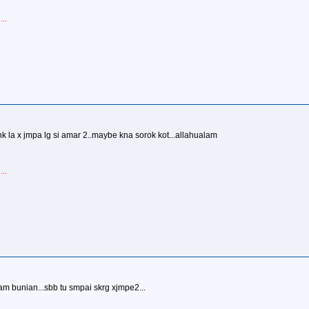
..
nk la x jmpa lg si amar 2..maybe kna sorok kot...allahualam
..
am bunian...sbb tu smpai skrg xjmpe2...