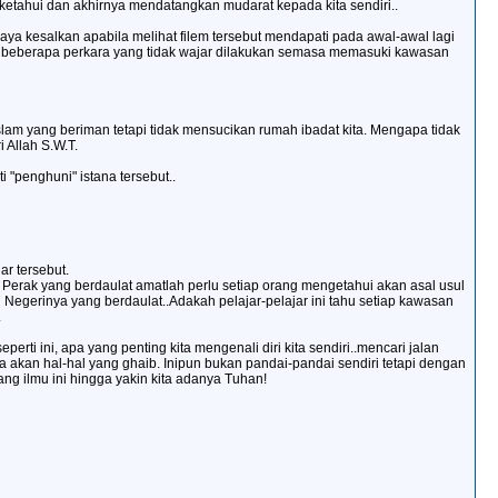
ak ketahui dan akhirnya mendatangkan mudarat kepada kita sendiri..
aya kesalkan apabila melihat filem tersebut mendapati pada awal-awal lagi
pati beberapa perkara yang tidak wajar dilakukan semasa memasuki kawasan
lam yang beriman tetapi tidak mensucikan rumah ibadat kita. Mengapa tidak
Allah S.W.T.
 "penghuni" istana tersebut..
r tersebut.
 Perak yang berdaulat amatlah perlu setiap orang mengetahui akan asal usul
Negerinya yang berdaulat..Adakah pelajar-pelajar ini tahu setiap kawasan
.
i ini, apa yang penting kita mengenali diri kita sendiri..mencari jalan
a akan hal-hal yang ghaib. Inipun bukan pandai-pandai sendiri tetapi dengan
bang ilmu ini hingga yakin kita adanya Tuhan!