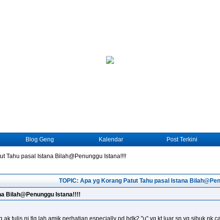
Blog Geng
Kalendar
Post Terkini
ut Tahu pasal Istana Bilah@Penunggu Istana!!!!
TOPIC: Apa yg Korang Patut Tahu pasal Istana Bilah@Penu
na Bilah@Penunggu Istana!!!!
 yg ak tulis ni tlg lah amik perhatian especially pd bdk2 "u" yg kt luar sn yg sibuk nk