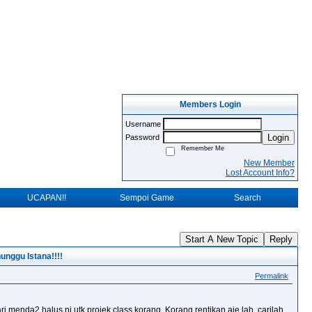
Members Login
Username
Login
Password
Remember Me
New Member
Lost Account Info?
UCAPAN!!
Sempoi Game
Search
Start A New Topic
Reply
nggu Istana!!!!
Permalink
 cari menda2 halus ni utk projek class korang. Korang rentikan aje lah. carilah