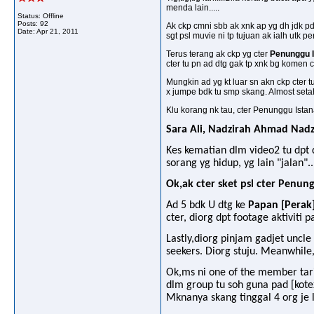
menda lain.....
Status: Offline
Posts: 92
Ak ckp cmni sbb ak xnk ap yg dh jdk pd
Date:
Apr 21, 2011
sgt psl muvie ni tp tujuan ak ialh utk 
Terus terang ak ckp yg cter
Penunggu 
cter tu pn ad dtg gak tp xnk bg komen c
Mungkin ad yg kt luar sn akn ckp cter tu
x jumpe bdk tu smp skang. Almost seta
Klu korang nk tau, cter Penunggu Istan
Sara Ali, Nadzirah Ahmad Nad
Kes kematian dlm video2 tu dpt 
sorang yg hidup, yg lain "jalan"..
Ok,ak cter sket psl cter Penung
Ad 5 bdk U dtg ke
Papan [Perak
cter, diorg dpt footage aktiviti 
Lastly,diorg pinjam gadjet uncle
seekers. Diorg stuju. Meanwhile, 
Ok,ms ni one of the member tarik
dlm group tu soh guna pad [kote
Mknanya skang tinggal 4 org je l