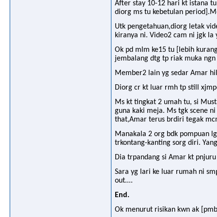
After stay 10-12 hari kt istana
diorg ms tu kebetulan period].Me
Utk pengetahuan,diorg letak vid
kiranya ni. Video2 cam ni jgk la 
Ok pd mlm ke15 tu [lebih kuran
jembalang dtg tp riak muka ngn
Member2 lain yg sedar Amar hila
Diorg cr kt luar rmh tp still xj
Ms kt tingkat 2 umah tu, si Mus
guna kaki meja. Ms tgk scene ni
that,Amar terus brdiri tegak m
Manakala 2 org bdk pompuan lg t
trkontang-kanting sorg diri. Yan
Dia trpandang si Amar kt pnjuru 
Sara yg lari ke luar rumah ni sm
out....
End.
Ok menurut risikan kwn ak [pmbe