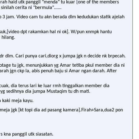
arah haid utk panggil "menda" tu kuar [one of the members
nilah cerita ni "bermula"......
ap 3 jam. Video cam tu akn berada dlm kedudukan statik ajelah
suk,[video dpt rakamkan hal ni ok]. W/pun xnmpk hantu
 hilang.
 dr dlm. Cari punya cari,diorg x jumpa jgk n decide nk brpecah.
footage tu jgk, menunjukkan yg Amar tetiba pkul member dia ni
arah jgn ckp la, abis penuh baju si Amar ngan darah. After
cuak, dia terus lari ke luar rmh tinggalkan member dia
tp yg sedihnya dia jumpa Mustaqim tu dh mati.
a kaki meja kayu.
i meja jgk [kt topi dia ad pasang kamera].Firah+Sara,dua2 pon
s kna panggil utk siasatan.