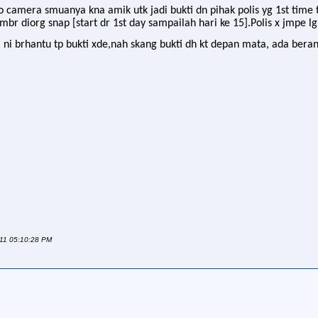
 camera smuanya kna amik utk jadi bukti dn pihak polis yg 1st time 
mbr diorg snap [start dr 1st day sampailah hari ke 15].Polis x jmpe l
a ni brhantu tp bukti xde,nah skang bukti dh kt depan mata, ada bera
2011 05:10:28 PM