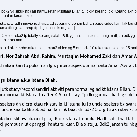
 bdk2 yg sibuk nk cari hantu/setan kt Istana Bilah tu jdk kt korang jgk. Korang ak
peringatan korang smua.
Istana
tu adlh muvie real tnpa ad sebarang penambahan pape video lain. [ak tau sb
uma diorg kta harap dpt bg lesson kt org lain].
 fake or reka2 tp totally korang salah. Bdk yg mati dlm cter tu mmg mati, dn bdk yg h
hun lebih dah.
a tu dibikin brdasarkan cantuman2 video yg 5 org bdk "u" rakamkan selama 15 hari p
zri, Nor Zafirah Abd. Rahim, Mustaqim Mohamed Zaki dan Amar As
dirakamkan tp polis msh lg x jmpa suspek utama iaitu Amar Asyraf. D
..
gu Istana a.k.a Istana Bilah.
]
utk study/record sendiri aktiviti paranormal yg ad kt Istana Bilah. 
paranormal kt istana tu after 4,5 hari stay. Tp diorg xpuas hati lg sbb
 seekers dn diorg gtau nk stay lg kt istana tu tp uncle seekers bg sya
uncle kna balik sbb ad hal lain nk buat dn bdk2 5 org tu akn stay kt Is
 diri [sbbnya dia x ckp la]. Klu x silap ak nm dia Nadhirah. Dia blah
x] pompuan utk panggil hantu tu kuar. Dia x stuju. Bdk2 jantan tu nk
a.