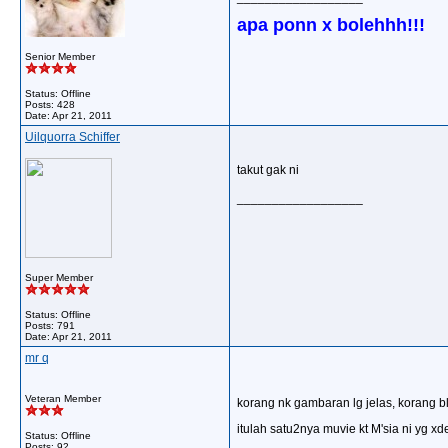
apa ponn x bolehhh!!!
Senior Member
Status: Offline
Posts: 428
Date:
Apr 21, 2011
Uilquorra Schiffer
takut gak ni
__________________
Super Member
Status: Offline
Posts: 791
Date:
Apr 21, 2011
mr q
Veteran Member
korang nk gambaran lg jelas, korang ble
itulah satu2nya muvie kt M'sia ni yg x
Status: Offline
Posts: 92