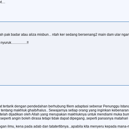
....
mah pak badar atau aliza misbun... ntah ker sedang bersenang2 main dam ular ngan 
uk..................!!
 tertarik dengan pendedahan berhubung filem adaptasi sebenar Penunggu Istana
n tentang makhluk ghaib/halus.. Sewajarnya setiap orang yang inginkan kebenaran
ng telah dijadikan oleh Allah yang merupakan makhluknya untuk mendiami muka bu
eperti angin boleh dirasa tetapi tidak dapat dipegang..seperti panasnya matahari tet
an ilmu, kena pada adab dan tatatertibnya...apabila kita menyeru kepada mana-ma