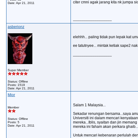
citer cmni agak jarang kita nk jumpa siot
Date:
Apr 21, 2011
__________________
asberionz
elehhh... paling tidak pun lepak kat u
ee tatutnyee... mintak ketiak sape2 nak nyur
__________________
Super Member
Status: Offline
Posts: 1519
Date:
Apr 21, 2011
Mior
Salam 1 Malaysia...
Member
Sekadar renungan bersama...saya amat
Universiti ini dalam mencari kenyataa
Status: Offline
mereka...Iblis, syaitan dan jin mema
Posts: 5
Date:
Apr 21, 2011
mereka ini faham akan perkara ghaib...s
Untuk mencari kebenaran perlulah deng