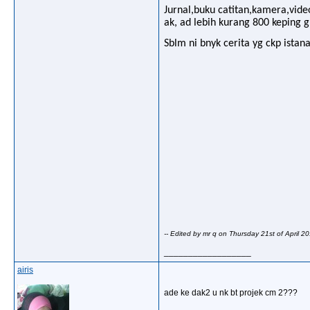
Jurnal,buku catitan,kamera,video
ak, ad lebih kurang 800 keping g
Sblm ni bnyk cerita yg ckp istan
-- Edited by mr q on Thursday 21st of April 
__________________
airis
ade ke dak2 u nk bt projek cm 2???