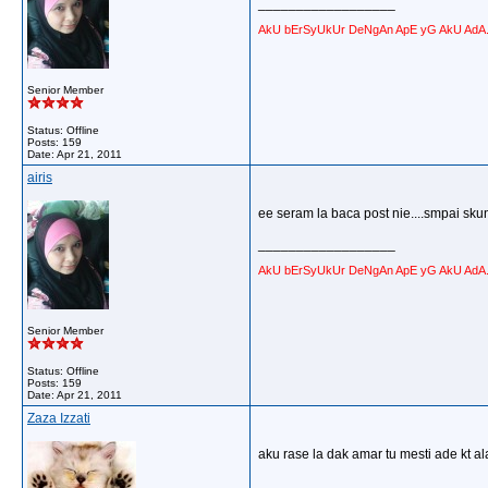
__________________
AkU bErSyUkUr DeNgAn ApE yG AkU AdA..
Senior Member
Status: Offline
Posts: 159
Date:
Apr 21, 2011
airis
ee seram la baca post nie....smpai sku
__________________
AkU bErSyUkUr DeNgAn ApE yG AkU AdA..
Senior Member
Status: Offline
Posts: 159
Date:
Apr 21, 2011
Zaza Izzati
aku rase la dak amar tu mesti ade kt al
__________________